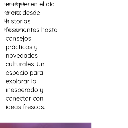
enriquecen el día
conspiracion
a día: desde
cerveza
historias
IA
fascinantes hasta
Misticismo
consejos
prácticos y
novedades
culturales. Un
espacio para
explorar lo
inesperado y
conectar con
ideas frescas.