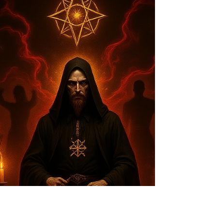
Hoy, puedes trazar una línea directa desde la
Sociedad Teosófica de Blavatsky, pasando por
la Golden Dawn, hasta la magia ceremonial y la
filosofía de Thelema de Crowley… y desde ahí,
hasta el ocultismo contemporáneo, el new age
y, por qué no, hasta las playlists de rock
esotérico en Spotify.