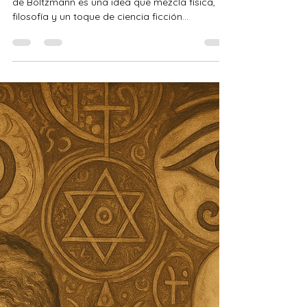
Francisco Moreno Rodríguez
26 ago 2025
2 min de lectura
El Cerebro de Boltzmann: ¿y si
tu mente fuera solo una ilusión
cósmica?
¿Qué es el Cerebro de Boltzmann? El Cerebro
de Boltzmann es una idea que mezcla física,
filosofía y un toque de ciencia ficción...