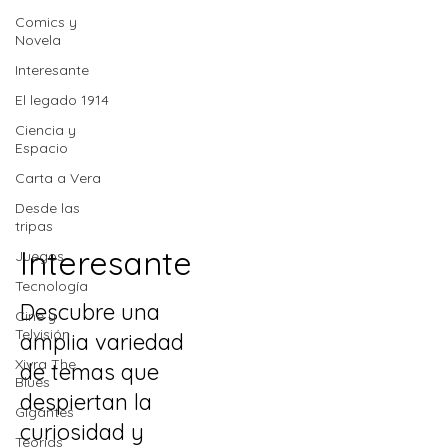
Comics y
Novela
Interesante
El legado 1914
Ciencia y
Espacio
Carta a Vera
Desde las
tripas
Interesante
Juegos
Tecnología
Descubre una
Cine y
Telvisión
amplia variedad
Xivra The
de temas que
Blues
despiertan la
Gigantes
curiosidad y
Teorias