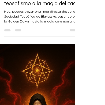
Francisco Moreno Rodríguez
10 ago 2025
3 min de lectura
De Madame Blavatsky a
Aleister Crowley: del
teosofismo a la magia del caos
Hoy, puedes trazar una línea directa desde la
Sociedad Teosófica de Blavatsky, pasando por
la Golden Dawn, hasta la magia ceremonial y la
filosofía de Thelema de Crowley… y desde ahí,
hasta el ocultismo contemporáneo, el new age
y, por qué no, hasta las playlists de rock
esotérico en Spotify.