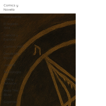
Comics y
Novela
Interesante
El legado
1914
Ciencia y
Espacio
Carta a Vera
Desde las
tripas
Juegos
Tecnología
Cine y
Telvisión
Xivra The
Blues
Gigantes