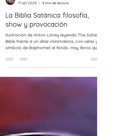
Francisco Moreno Rodríguez
17 oct 2025
4 min de lectura
La Biblia Satánica: filosofía,
show y provocación
Ilustración de Anton LaVey leyendo The Satanic
Bible frente a un altar minimalista, con velas y el
símbolo de Baphomet al fondo. Hay libros que
se leen, y otros que se lanzan como una
granada. En 1969, Anton LaVey publicó The
Satanic Bible , y lo hizo con la intención exacta
de escuchar la explosión. Mientras medio
mundo hablaba de paz, amor y astrología,
LaVey publicó un manifiesto que empezaba
con la frase: “En el principio fue Satán, y Satán
dijo: ¡Hágase el yo!” El mens