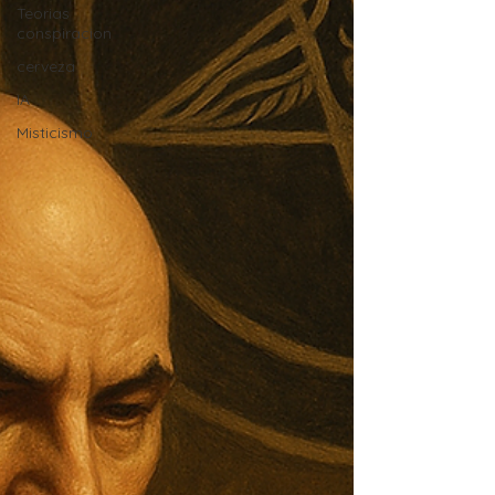
Teorias
conspiracion
cerveza
IA
Misticismo