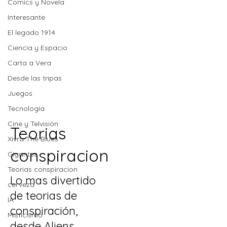
Comics y Novela
Interesante
El legado 1914
Ciencia y Espacio
Carta a Vera
Desde las tripas
Juegos
Tecnología
Cine y Telvisión
Teorias
Xivra The Blues
conspiracion
Gigantes
Teorias conspiracion
Lo mas divertido
cerveza
de teorias de
IA
conspiración,
Misticismo
desde Aliens,