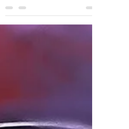
Bible frente a un altar minimalista, con velas y el
símbolo de Baphomet al fondo. Hay libros que
se leen, y otros que se lanzan como una
granada. En 1969, Anton LaVey publicó The
Satanic Bible , y lo hizo con la intención exacta
de escuchar la explosión. Mientras medio
mundo hablaba de paz, amor y astrología,
LaVey publicó un manifiesto que empezaba
con la frase: “En el principio fue Satán, y Satán
dijo: ¡Hágase el yo!” El mens