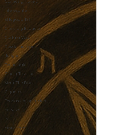
Comics y Novela
Interesante
El legado 1914
Ciencia y Espacio
Carta a Vera
Desde las tripas
Juegos
Tecnología
Cine y Telvisión
Xivra The Blues
Gigantes
Teorias conspiracion
cerveza
IA
Misticismo