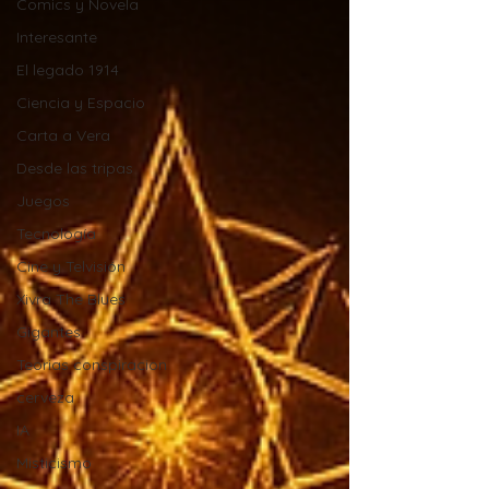
Comics y Novela
Interesante
El legado 1914
Ciencia y Espacio
Carta a Vera
Desde las tripas
Juegos
Tecnología
Cine y Telvisión
Xivra The Blues
Gigantes
Teorias conspiracion
cerveza
IA
Misticismo