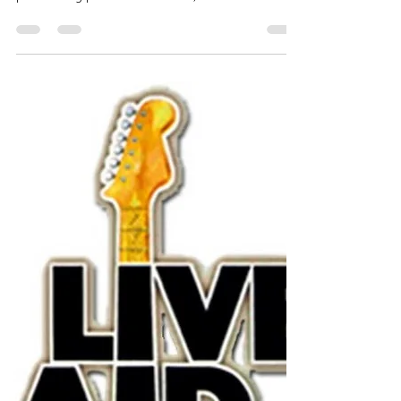
Jeff Beck – Se une al gran
concierto universal
"En nombre de su familia, compartimos la
noticia del fallecimiento de Jeff Beck con
profunda y profunda tristeza", dice el
comunicado....