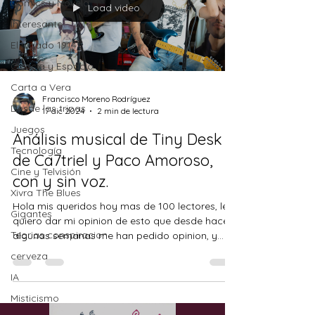
Comics y Novela
Load video
Interesante
El legado 1914
Ciencia y Espacio
Carta a Vera
Francisco Moreno Rodríguez
Desde las tripas
17 dic 2024
2 min de lectura
Juegos
Análisis musical de Tiny Desk
Tecnología
de Ca7triel y Paco Amoroso,
Cine y Telvisión
con y sin voz.
Xivra The Blues
Hola mis queridos hoy mas de 100 lectores, les
Gigantes
quiero dar mi opinion de esto que desde hace
Teorias conspiracion
algunas semanas me han pedido opinion, y...
cerveza
IA
Misticismo