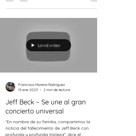
Jack.
“Peaches” es una canción que habla del amor
no correspondido de Bowser por la Princesa
Peach, quien es la gobernante del Reino
Champiñón, po
Load video
Francisco Moreno Rodríguez
13 ene 2023
2 min de lectura