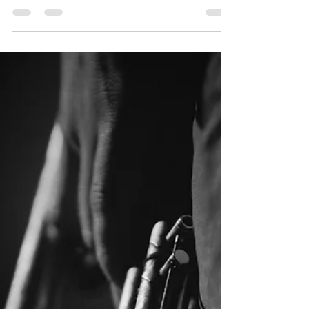
En el vasto universo de la música, cada nota,
cada silencio y cada resonancia es un
testimonio de la evolución humana