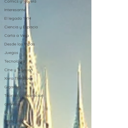
Comics y Novela
Interesante
El legado 1914
Ciencia y Espacio
Carta a Vera
Desde las tripas
Juegos
Tecnología
Cine y Telvisión
Xivra The Blues
Gigantes
Teorias conspiracion
cerveza
IA
Misticismo