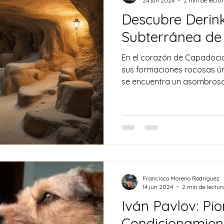
24 jun 2024
2 min de lectu
Descubre Derin
Subterránea de
En el corazón de Capadocia
sus formaciones rocosas úni
se encuentra un asombroso
Francisco Moreno Rodríguez
14 jun 2024
2 min de lectur
Iván Pavlov: Pio
Condicionamient