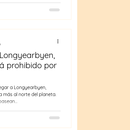
a
 Longyearbyen,
á prohibido por
legar a Longyearbyen,
 más al norte del planeta.
pasean...