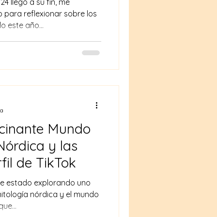
4 llegó a su fin, me
para reflexionar sobre los
este año...
ra
scinante Mundo
Nórdica y las
fil de TikTok
he estado explorando uno
mitología nórdica y el mundo
ue...