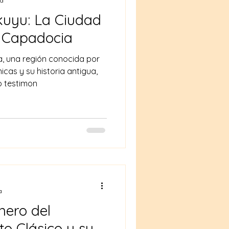
ra
kuyu: La Ciudad
 Capadocia
, una región conocida por
cas y su historia antigua,
 testimon
a
nero del
o Clásico y su