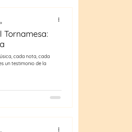
ra
l Tornamesa:
ra
música, cada nota, cada
es un testimonio de la