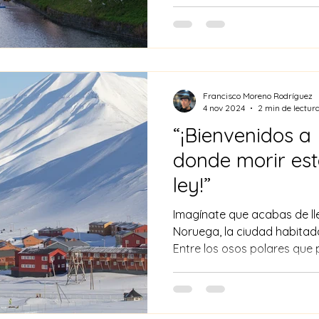
Francisco Moreno Rodríguez
4 nov 2024
2 min de lectur
“¡Bienvenidos a
donde morir est
ley!”
Imagínate que acabas de l
Noruega, la ciudad habitada
Entre los osos polares que 