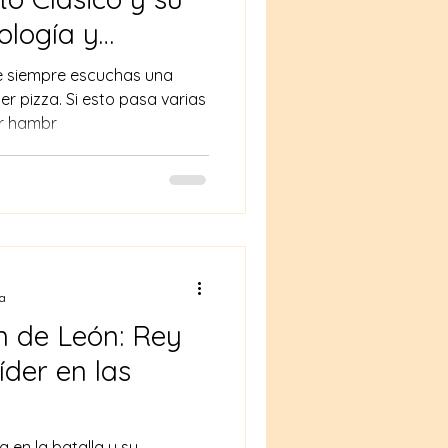
ología y
e siempre escuchas una
r pizza. Si esto pasa varias
ir hambr
ra
n de León: Rey
íder en las
 en la batalla y su