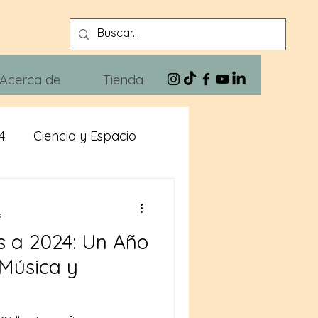
Acerca de
Tienda
4
Ciencia y Espacio
n
Xivra The Blues
a
s a 2024: Un Año
 Música y