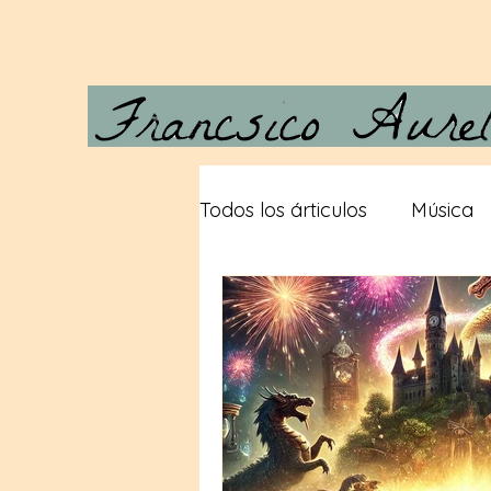
Todos los árticulos
Música
Carta a Vera
Desde las
Gigantes
Teorias consp