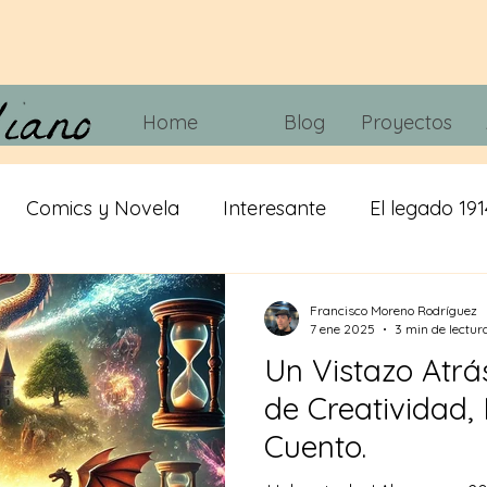
Home
Blog
Proyectos
Comics y Novela
Interesante
El legado 191
 tripas
Juegos
Tecnología
Cine y Telvisió
Francisco Moreno Rodríguez
7 ene 2025
3 min de lectur
Un Vistazo Atrá
iracion
cerveza
IA
Misticismo
de Creatividad,
Cuento.