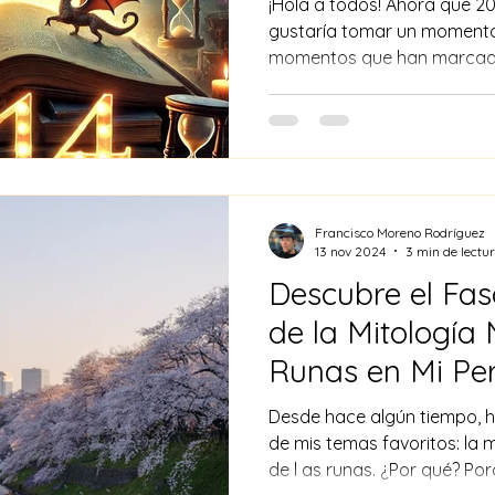
¡Hola a todos! Ahora que 202
gustaría tomar un momento 
momentos que han marcado 
Francisco Moreno Rodríguez
13 nov 2024
3 min de lectu
Descubre el Fa
de la Mitología 
Runas en Mi Per
Desde hace algún tiempo, 
de mis temas favoritos: la 
de l as runas. ¿Por qué? Porq