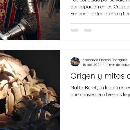
participación en las Cruzad
Enrique II de Inglaterra y L
Francisco Moreno Rodríguez
18 abr 2024
4 min de lectu
Origen y mi
Mal’ta-Buret, un lugar misterioso y lleno de historia en el
que convergen diversas ley