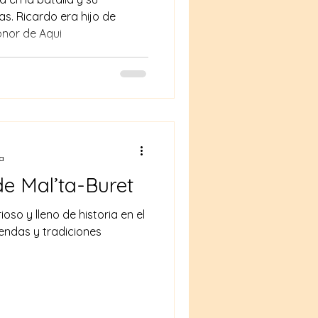
as. Ricardo era hijo de
eonor de Aqui
ra
tos de Mal’ta-Buret
endas y tradiciones