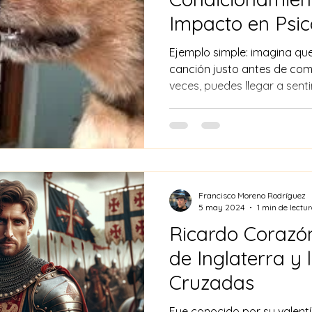
Impacto en Psic
Fisiología
Ejemplo simple: imagina qu
canción justo antes de come
veces, puedes llegar a sent
Francisco Moreno Rodríguez
5 may 2024
1 min de lectu
Ricardo Corazó
de Inglaterra y l
Cruzadas
Fue conocido por su valentía