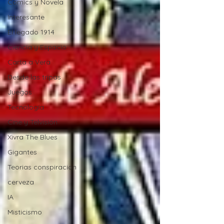
Comics y Novela
Interesante
El legado 1914
Ciencia y Espacio
Carta a Vera
Desde las tripas
Juegos
Tecnología
Cine y Telvisión
Xivra The Blues
Gigantes
Teorias conspiracion
cerveza
IA
Misticismo