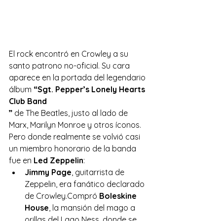
El rock encontró en Crowley a su 
santo patrono no-oficial. Su cara 
aparece en la portada del legendario 
álbum 
“Sgt. Pepper’s Lonely Hearts 
Club Band
”
 de The Beatles, justo al lado de 
Marx, Marilyn Monroe y otros íconos. 
Pero donde realmente se volvió casi 
un miembro honorario de la banda 
fue en 
Led Zeppelin
:
Jimmy Page
, guitarrista de 
Zeppelin, era fanático declarado 
de Crowley.Compró 
Boleskine 
House
, la mansión del mago a 
orillas del Lago Ness, donde se 