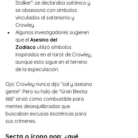
Stalker”: se declaraba satánico y 
se obsesionó con símbolos 
vinculados al satanismo y 
Crowley.
Algunos investigadores sugieren 
que el 
Asesino del 
Zodíaco
 utilizó símbolos 
inspirados en el tarot de Crowley, 
aunque esto sigue en el terreno 
de la especulación.
Ojo: Crowley nunca dijo “sal y asesina 
gente”. Pero su halo de “Gran Bestia 
666” sirvió como combustible para 
mentes desequilibradas que 
buscaban excusas esotéricas para 
sus crímenes.
Secta o ícono pop: ¿qué 