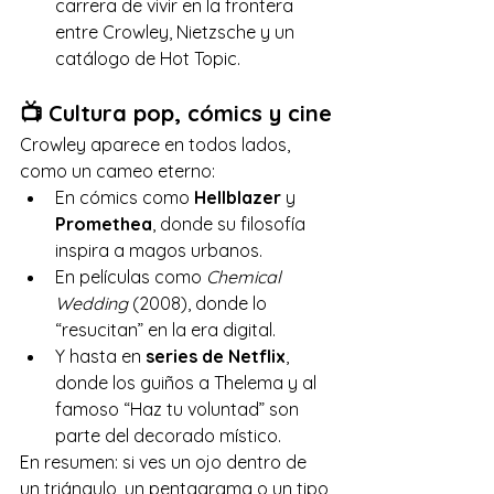
carrera de vivir en la frontera 
entre Crowley, Nietzsche y un 
catálogo de Hot Topic.
📺 Cultura pop, cómics y cine
Crowley aparece en todos lados, 
como un cameo eterno:
En cómics como 
Hellblazer
 y 
Promethea
, donde su filosofía 
inspira a magos urbanos.
En películas como 
Chemical 
Wedding
 (2008), donde lo 
“resucitan” en la era digital.
Y hasta en 
series de Netflix
, 
donde los guiños a Thelema y al 
famoso “Haz tu voluntad” son 
parte del decorado místico.
En resumen: si ves un ojo dentro de 
un triángulo, un pentagrama o un tipo 