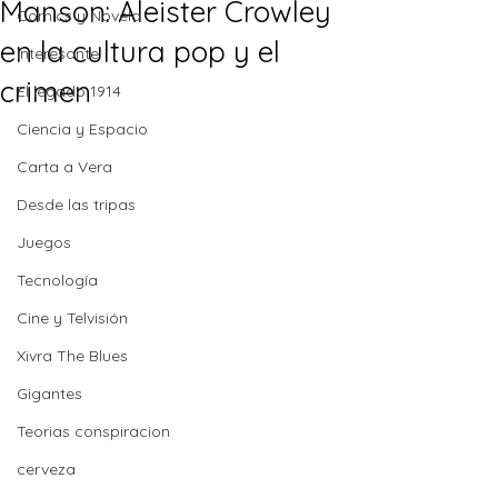
Manson: Aleister Crowley
Comics y Novela
en la cultura pop y el
Interesante
crimen
El legado 1914
Ciencia y Espacio
Carta a Vera
Desde las tripas
Juegos
Tecnología
Cine y Telvisión
Xivra The Blues
Gigantes
Teorias conspiracion
cerveza