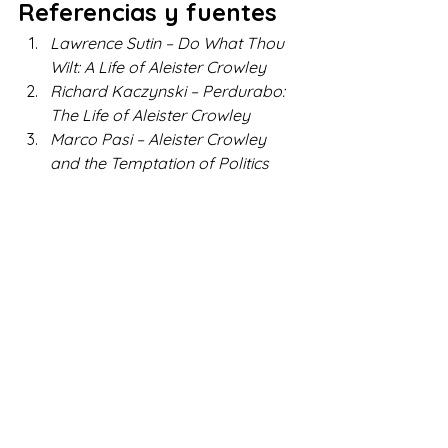
Referencias y fuentes
Lawrence Sutin – Do What Thou 
Wilt: A Life of Aleister Crowley
Richard Kaczynski – Perdurabo: 
The Life of Aleister Crowley
Marco Pasi – Aleister Crowley 
and the Temptation of Politics
BBC Archives – Crowley y la 
cultura pop
Documental – Sympathy for the 
Devil: The True Story of Aleister 
Crowley
Vice – “Crowley y el rock: del 
ocultismo al heavy metal”
Interesante
Misticismo
Teorias conspiracion