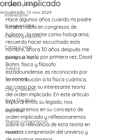
orden implicado
Comics y Novela
Actualizado:
12 nov 2024
Interesante
Hace algunos años cuando mi padre 
El legado 1914
estaba habla en congresos de 
holismo,  la mente como holograma, 
Ciencia y Espacio
recuerdo hacer escuchado este 
Carta a Vera
nombre, ahora 30 años después me 
pongo a leerlo por primera vez, David 
Desde las tripas
Bohm, físico y filósofo 
Juegos
estadounidense, es reconocido por 
Tecnología
su contribución a la física cuántica, 
así como por su interesante teoría 
Cine y Telvisión
del orden implicado. En este artículo 
Xivra The Blues
exploraremos su legado, nos 
sumergiremos en su concepto de 
Gigantes
orden implicado y reflexionaremos 
Teorias conspiracion
sobre la relevancia de esta teoría en 
nuestra comprensión del universo y 
cerveza
de nosotros mismos.