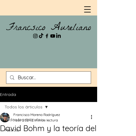
Entrada
Todos los árticulos
Francisco Moreno Rodríguez
Todos los árticulos
1 abr 2024
2 min de lectura
David Bohm y la teoría del
Música