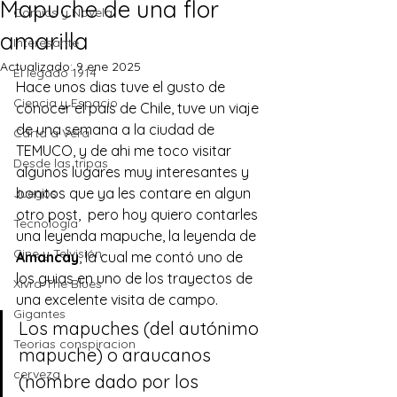
Mapuche de una flor
Comics y Novela
amarilla
Interesante
Actualizado:
9 ene 2025
El legado 1914
Hace unos dias tuve el gusto de 
Ciencia y Espacio
conocer el país de Chile, tuve un viaje 
de una semana a la ciudad de 
Carta a Vera
TEMUCO, y de ahi me toco visitar 
Desde las tripas
algunos lugares muy interesantes y 
bonitos que ya les contare en algun 
Juegos
otro post,  pero hoy quiero contarles 
Tecnología
una leyenda mapuche, la leyenda de 
Cine y Telvisión
Amancay
, la cual me contó uno de 
los guias en uno de los trayectos de 
Xivra The Blues
una excelente visita de campo.
Gigantes
Los mapuches (del 
autónimo
Teorias conspiracion
mapuche) o araucanos 
cerveza
(nombre dado por los 