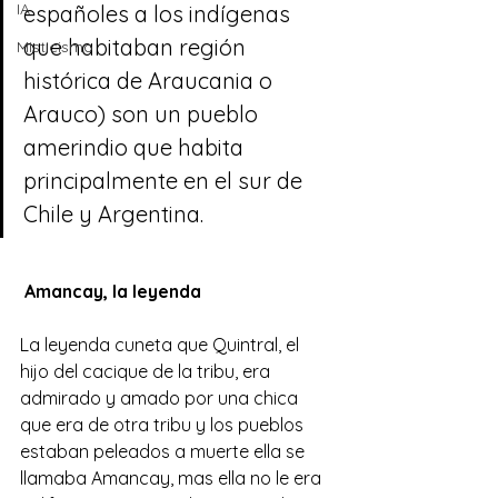
IA
españoles
 a los 
indígenas
que habitaban 
región 
Misticismo
histórica de Araucania
 o 
Arauco
) son un 
pueblo 
amerindio
 que habita 
principalmente en el sur de 
Chile
 y 
Argentina
.
 Amancay, la leyenda
La leyenda cuneta que Quintral, el 
hijo del cacique de la tribu, era 
admirado y amado por una chica 
que era de otra tribu y los pueblos 
estaban peleados a muerte ella se 
llamaba Amancay, mas ella no le era 