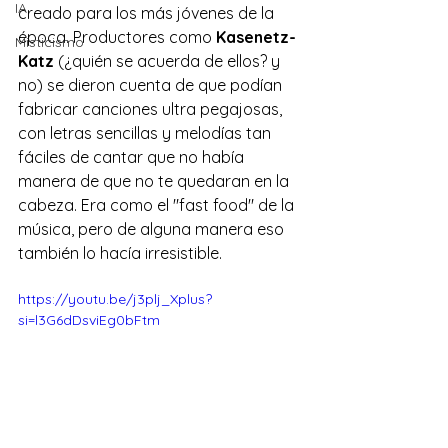
IA
creado para los más jóvenes de la 
época. Productores como 
Kasenetz-
Misticismo
Katz
 (¿quién se acuerda de ellos? y 
no) se dieron cuenta de que podían 
fabricar canciones ultra pegajosas, 
con letras sencillas y melodías tan 
fáciles de cantar que no había 
manera de que no te quedaran en la 
cabeza. Era como el "fast food" de la 
música, pero de alguna manera eso 
también lo hacía irresistible.
https://youtu.be/j3plj_Xplus?
si=l3G6dDsviEg0bFtm