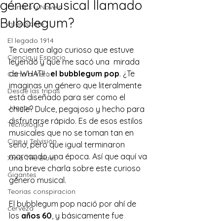
género musical llamado
Comics y Novela
Bubblegum?
Interesante
El legado 1914
Te cuento algo curioso que estuve 
Ciencia y Espacio
leyendo y que me sacó una  mirada 
de WHAT!! : 
el bubblegum pop
. ¿Te 
Carta a Vera
imaginas un género que literalmente 
Desde las tripas
está diseñado para ser como el 
Juegos
chicle? Dulce, pegajoso y hecho para 
disfrutarse rápido. Es de esos estilos 
Tecnología
musicales que no se toman tan en 
Cine y Telvisión
serio, pero que igual terminaron 
marcando una época. Así que aquí va 
Xivra The Blues
una breve charla sobre este curioso 
Gigantes
género musical.
Teorias conspiracion
El bubblegum pop nació por ahí de 
cerveza
los 
años 60
, y básicamente fue 