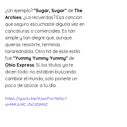
¿Un ejemplo? 
"Sugar, Sugar"
 de 
The 
Archies
. ¿La recuerdas? Esa canción 
que seguro escuchaste alguna vez en 
caricaturas o comerciales. Es tan 
simple y tan alegre que, aunque 
quieras resistirte, terminas 
tarareándola. Otro hit de este estilo 
fue 
"Yummy Yummy Yummy"
 de 
Ohio Express
. Sí, los títulos ya te 
dicen todo: no estaban buscando 
cambiar el mundo, solo ponerle un 
poco de azúcar a tu día.
https://youtu.be/tUwLPuc1WSo?
si=M4lJLMCJ3x12DMXZ