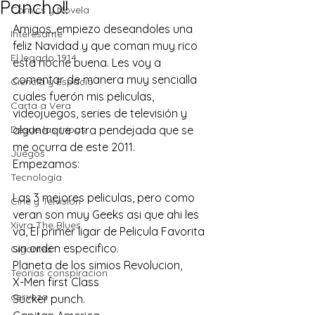
Pancho!!
Comics y Novela
Amigos, empiezo deseandoles una 
Interesante
feliz Navidad y que coman muy rico 
El legado 1914
esta noche buena. Les voy a 
comentar de manera muy sencialla 
Ciencia y Espacio
cuales fuerón mis peliculas, 
Carta a Vera
videojuegos, series de televisión y 
Desde las tripas
alguna que otra pendejada que se 
me ocurra de este 2011.
Juegos
Empezamos:
Tecnología
Las 3 mejores peliculas, pero como 
Cine y Telvisión
veran son muy Geeks asi que ahi les 
Xivra The Blues
va, El primer ligar de Pelicula Favorita 
sin orden especifico.
Gigantes
Planeta de los simios Revolucion,
Teorias conspiracion
X-Men first Class
cerveza
Sucker punch.