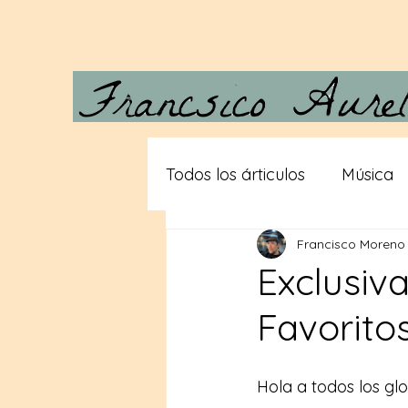
Todos los árticulos
Música
Francisco Moreno
Carta a Vera
Desde las
Exclusiv
Favorito
Gigantes
Teorias consp
Hola a todos los glo