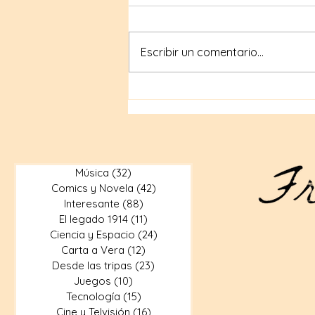
Escribir un comentario...
27 años de tu partida.
Música
(32)
32 entradas
Comics y Novela
(42)
42 entradas
Interesante
(88)
88 entradas
El legado 1914
(11)
11 entradas
Ciencia y Espacio
(24)
24 entradas
Carta a Vera
(12)
12 entradas
Desde las tripas
(23)
23 entradas
Juegos
(10)
10 entradas
Tecnología
(15)
15 entradas
Cine y Telvisión
(16)
16 entradas