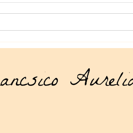
Un Vistazo Atrás a 2024: Un
Detr
Año de Creatividad, Música y
en l
Cuento.