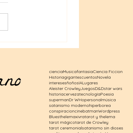
ás de Albrana: Mi Viaje
a Creación de un Mundo
ciencia
Musica
fantasia
Ciencia Ficcion
Historia
gigantes
cuentos
Novela
intereses
ñoños
IA
Lugares
Aleister Crowley
Juegos
D&D
star wars
historia
cerveza
tecnología
Poesia
superman
Dr WHo
personal
música
satanismo moderno
hiperborea
conspiracion
cine
batman
Wordpress
Blues
thelema
xivra
tarot y thelema
tarot mágico
tarot de Crowley
tarot ceremonial
satanismo sin dioses