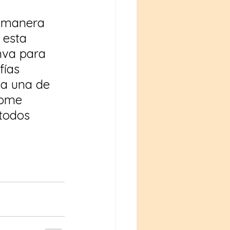
a manera 
 esta 
nva para 
fías 
a una de 
dome 
todos 