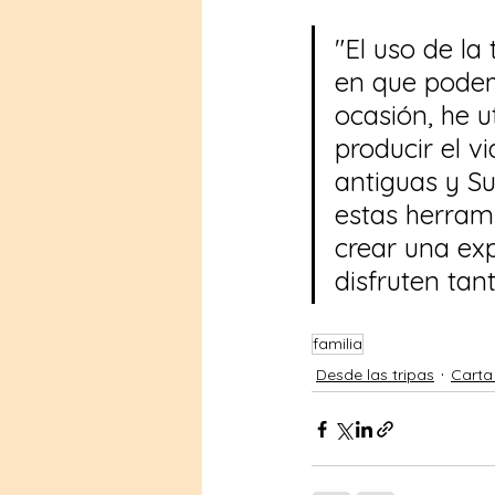
"El uso de l
en que podem
ocasión, he u
producir el v
antiguas y S
estas herram
crear una exp
disfruten tan
familia
Desde las tripas
Carta