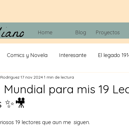
Home
Blog
Proyectos
Comics y Novela
Interesante
El legado 191
 Rodríguez
17 nov 2024
1 min de lectura
 tripas
Juegos
Tecnología
Cine y Telvisió
a Mundial para mis 19 Le
s ✨🎥
iracion
cerveza
IA
Misticismo
riosos 19 lectores que aun me  siguen.