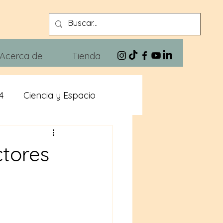
Acerca de
Tienda
4
Ciencia y Espacio
n
Xivra The Blues
ctores