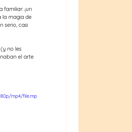
familiar: ¡un 
a la magia de 
 serio, casi 
(y no les 
naban el arte 
080p/mp4/file.mp