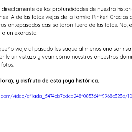
 directamente de las profundidades de nuestra historia 
s IA de las fotos viejas de la familia Rinker! Gracias 
ros antepasados casi saltaron fuera de las fotos. No, en
a un exorcista.
ueño viaje al pasado les saque al menos una sonrisa 
Dénle un vistazo y vean cómo nuestros ancestros domi
 fotos.
llora), y disfruta de esta joya histórica.
tic.com/video/ef1ada_5474eb7cdcb248f085364ff9968e323d/1