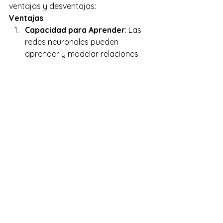
ventajas y desventajas: 
Ventajas
: 
Capacidad para Aprender
: Las 
redes neuronales pueden 
aprender y modelar relaciones 
complejas no lineales, lo que las 
hace extremadamente versátiles. 
Aplicabilidad Amplia
: Pueden 
aplicarse a una amplia variedad 
de problemas y tareas, desde la 
visión por computadora hasta el 
procesamiento del lenguaje 
natural. 
Desventajas
: 
Requieren Grandes Cantidades 
de Datos
: Para un 
entrenamiento efectivo, las redes 
neuronales necesitan grandes 
cantidades de datos 