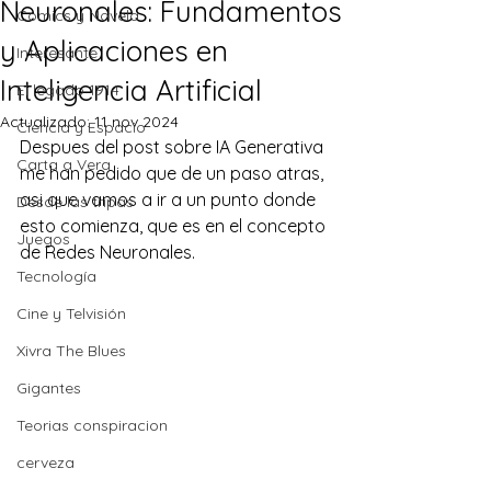
Neuronales: Fundamentos
Comics y Novela
y Aplicaciones en
Interesante
Inteligencia Artificial
El legado 1914
Actualizado:
11 nov 2024
Ciencia y Espacio
Despues del post sobre
 IA Generativa
Carta a Vera
me han pedido que de un paso atras, 
asi que vamos a ir a un punto donde 
Desde las tripas
esto comienza, que es en el concepto 
Juegos
de Redes Neuronales. 
Tecnología
Cine y Telvisión
Xivra The Blues
Gigantes
Teorias conspiracion
cerveza