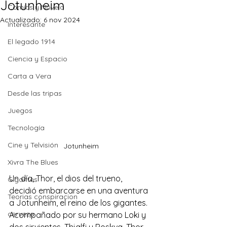
Jotunheim
Comics y Novela
Actualizado:
6 nov 2024
Interesante
El legado 1914
Ciencia y Espacio
Carta a Vera
Desde las tripas
Juegos
Tecnología
Cine y Telvisión
Jotunheim
Xivra The Blues
Un día, Thor, el dios del trueno, 
Gigantes
decidió embarcarse en una aventura 
Teorias conspiracion
a Jotunheim, el reino de los gigantes. 
cerveza
Acompañado por su hermano Loki y 