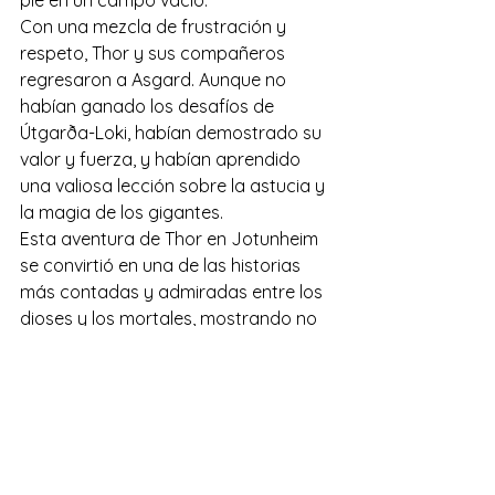
pie en un campo vacío. 
Con una mezcla de frustración y 
respeto, Thor y sus compañeros 
regresaron a Asgard. Aunque no 
habían ganado los desafíos de 
Útgarða-Loki, habían demostrado su 
valor y fuerza, y habían aprendido 
una valiosa lección sobre la astucia y 
la magia de los gigantes. 
Esta aventura de Thor en Jotunheim 
se convirtió en una de las historias 
más contadas y admiradas entre los 
dioses y los mortales, mostrando no 
solo la fuerza bruta de Thor, sino 
también la importancia de la 
sabiduría y la estrategia en la batalla.
Jotunheim
Comics y Novela
Interesante