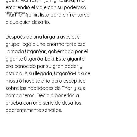
dos sirvientes, Thjalfi y Roskva, Thor 
IA
emprendió el viaje con su poderoso 
Misticismo
martillo Mjölnir, listo para enfrentarse 
a cualquier desafío. 
Después de una larga travesía, el 
grupo llegó a una enorme fortaleza 
llamada Útgarðar, gobernada por el 
gigante Útgarða-Loki. Este gigante 
era conocido por su gran poder y 
astucia. A su llegada, Útgarða-Loki se 
mostró hospitalario pero escéptico 
sobre las habilidades de Thor y sus 
compañeros. Decidió ponerlos a 
prueba con una serie de desafíos 
aparentemente sencillos. 