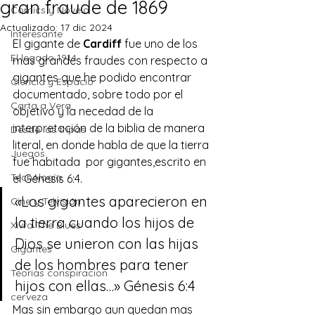
gran fraude de 1869
Comics y Novela
Actualizado:
17 dic 2024
Interesante
El gigante de 
Cardiff
 fue uno de los 
El legado 1914
mas grandes fraudes con respecto a 
gigantes que he podido encontrar 
Ciencia y Espacio
documentado, sobre todo por el 
Carta a Vera
objetivo y la necedad de la 
interpretación de la biblia de manera 
Desde las tripas
literal, en donde habla de que la tierra 
Juegos
fue habitada  por 
gigantes,escrito en 
Tecnología
el Génesis 6:4.
«Los gigantes aparecieron en 
Cine y Telvisión
la tierra cuando los hijos de 
Xivra The Blues
Dios se unieron con las hijas 
Gigantes
de los hombres para tener 
Teorias conspiracion
hijos con ellas…» Génesis 6:4 
cerveza
Mas sin embargo aun quedan mas 