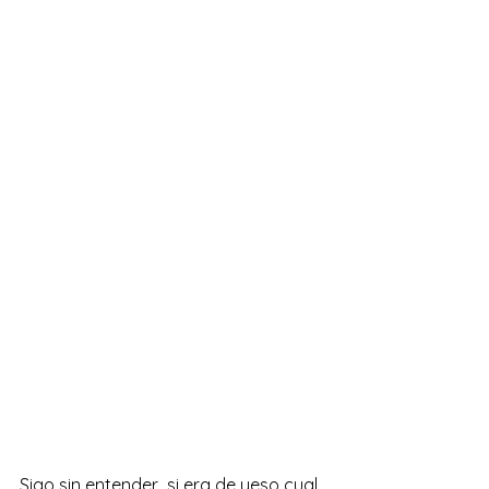
Sigo sin entender  si era de yeso cual 