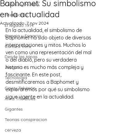
Baphomet: Su simbolismo
Comics y Novela
en la actualidad
Interesante
Actualizado:
7 nov 2024
El legado 1914
En la actualidad, el simbolismo de 
Ciencia y Espacio
Baphomet ha sido objeto de diversas 
interpretaciones y mitos. Muchos lo 
Carta a Vera
ven como una representación del mal 
Desde las tripas
o del diablo, pero su verdadera 
historia es mucho más compleja y 
Juegos
fascinante. En este post, 
Tecnología
desmitificaremos a Baphomet y 
Cine y Telvisión
exploraremos por qué su simbolismo 
sigue vigente en la actualidad. 
Xivra The Blues
Gigantes
Teorias conspiracion
cerveza