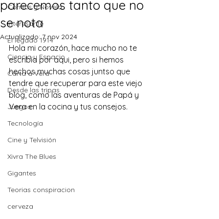
parecemos tanto que no
Comics y Novela
se nota
Interesante
Actualizado:
7 nov 2024
El legado 1914
Hola mi corazón, hace mucho no te 
Ciencia y Espacio
escribía por aqui, pero si hemos 
hechos muchas cosas juntso que 
Carta a Vera
tendre que recuperar para este viejo 
Desde las tripas
blog, como las aventuras de 
Papá y 
Vera
 en la cocina y tus consejos. 
Juegos
Tecnología
Cine y Telvisión
Xivra The Blues
Gigantes
Teorias conspiracion
cerveza