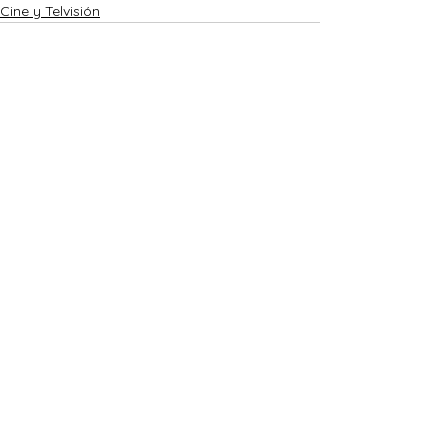
Cine y Telvisión
Ver todo
Entradas recientes