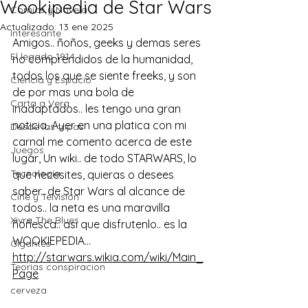
Wookipedia de Star Wars
Comics y Novela
Actualizado:
13 ene 2025
Interesante
Amigos.. ñoños, geeks y demas seres 
El legado 1914
no comprendidos de la humanidad, 
todos los que se siente freeks, y son 
Ciencia y Espacio
de por mas una bola de 
Carta a Vera
inadaptados.. les tengo una gran 
noticia. Ayer en una platica con mi 
Desde las tripas
carnal me comento acerca de este 
Juegos
lugar, Un wiki.. de todo STARWARS, lo 
Tecnología
que necesites, quieras o desees 
saber.. de Star Wars al alcance de 
Cine y Telvisión
todos.. la neta es una maravilla 
Xivra The Blues
ñoñesca.. asi que disfrutenlo.. es la 
WOOKIEPEDIA…
Gigantes
http://starwars.wikia.com/wiki/Main_
Teorias conspiracion
Page
cerveza