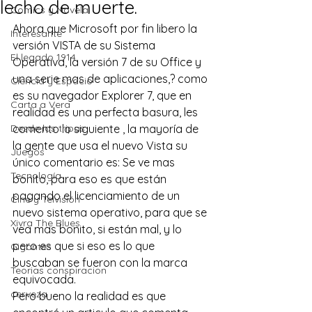
lecho de muerte.
Comics y Novela
Ahora que Microsoft por fin libero la 
Interesante
versión VISTA de su Sistema 
El legado 1914
Operativa, la versión 7 de su Office y 
una serie mas de aplicaciones,? como 
Ciencia y Espacio
es su navegador Explorer 7, que en 
Carta a Vera
realidad es una perfecta basura, les 
Desde las tripas
comento lo siguiente , la mayoría de 
la gente que usa el nuevo Vista su 
Juegos
único comentario es: Se ve mas 
Tecnología
bonito, para eso es que están 
pagando el licenciamiento de un 
Cine y Telvisión
nuevo sistema operativo, para que se 
Xivra The Blues
vea mas bonito, si están mal, y lo 
pero es que si eso es lo que 
Gigantes
buscaban se fueron con la marca 
Teorias conspiracion
equivocada.
cerveza
Pero bueno la realidad es que 