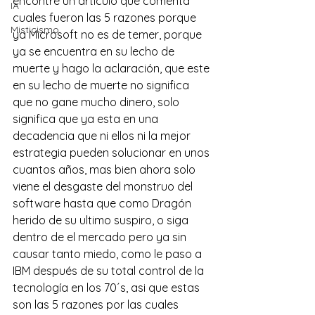
encontré un articulo que comenta 
IA
cuales fueron las 5 razones porque 
Misticismo
ya Microsoft no es de temer, porque 
ya se encuentra en su lecho de 
muerte y hago la aclaración, que este 
en su lecho de muerte no significa 
que no gane mucho dinero, solo 
significa que ya esta en una 
decadencia que ni ellos ni la mejor 
estrategia pueden solucionar en unos 
cuantos años, mas bien ahora solo 
viene el desgaste del monstruo del 
software hasta que como Dragón 
herido de su ultimo suspiro, o siga 
dentro de el mercado pero ya sin 
causar tanto miedo, como le paso a 
IBM después de su total control de la 
tecnología en los 70´s, asi que estas 
son las 5 razones por las cuales 