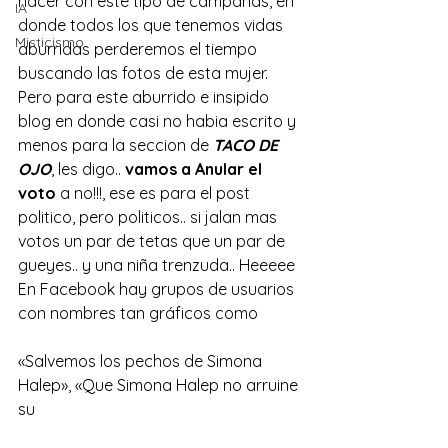
hacer con este tipo de campañas, en 
IA
donde todos los que tenemos vidas 
Misticismo
aburridas perderemos el tiempo 
buscando las fotos de esta mujer. 
Pero para este aburrido e insipido 
blog en donde casi no habia escrito y 
menos para la seccion de 
TACO DE 
OJO
, les digo.. 
vamos a Anular el 
voto 
a no!!!, ese es para el post 
politico, pero politicos.. si jalan mas 
votos un par de tetas que un par de 
gueyes.. y una niña trenzuda.. Heeeee
En Facebook hay grupos de usuarios 
con nombres tan gráficos como
«Salvemos los pechos de Simona 
Halep», «Que Simona Halep no arruine 
su