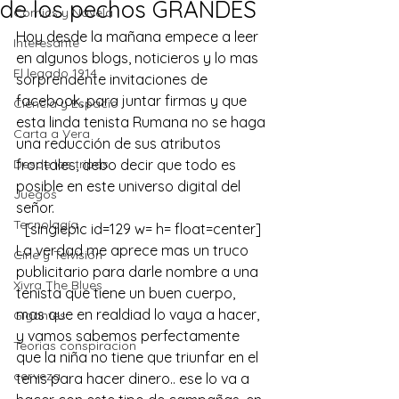
de los pechos GRANDES
Comics y Novela
Hoy desde la mañana empece a leer 
Interesante
en algunos blogs, noticieros y lo mas 
El legado 1914
sorprendente invitaciones de 
facebook
, para juntar firmas y que 
Ciencia y Espacio
esta linda tenista Rumana no se haga 
Carta a Vera
una reducción de sus atributos 
Desde las tripas
frontales, debo decir que todo es 
posible en este universo digital del 
Juegos
señor.
Tecnología
[singlepic id=129 w= h= float=center]
La verdad me aprece mas un truco 
Cine y Telvisión
publicitario para darle nombre a una 
Xivra The Blues
tenista que tiene un buen cuerpo, 
mas que en realdiad lo vaya a hacer, 
Gigantes
y vamos sabemos perfectamente 
Teorias conspiracion
que la niña no tiene que triunfar en el 
cerveza
tenis para hacer dinero.. ese lo va a 