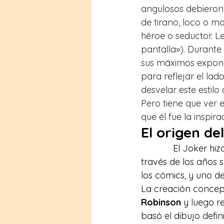
angulosos debieron
de tirano, loco o m
héroe o seductor. L
pantalla»). Durante
sus máximos exponent
para reflejar el la
desvelar este estilo a
Pero tiene que ver
que él fue la inspi
El origen d
El Joker hi
través de los años 
los cómics, y uno de
La creación concept
Robinson
 y luego r
basó el dibujo defin