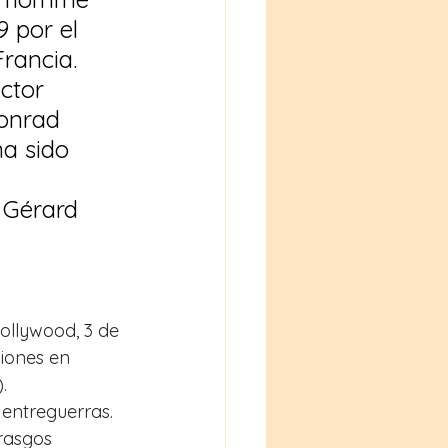
9 por el 
rancia. 
ctor 
onrad 
a sido 
 
 Gérard 
ollywood, 3 de 
iones en 
.
entreguerras. 
rasgos 