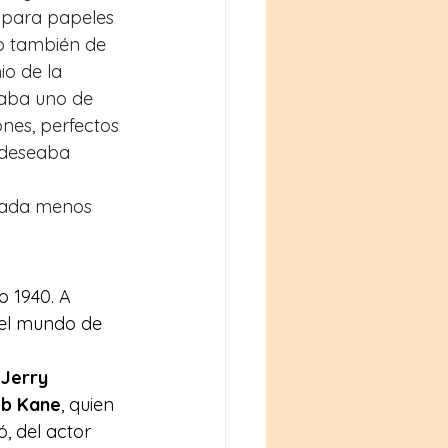
 para papeles 
ro también de 
o de la 
raba uno de 
nes, perfectos 
 deseaba 
 nada menos 
o 1940. A 
 el mundo de 
 Jerry 
b Kane
, quien 
, del actor 