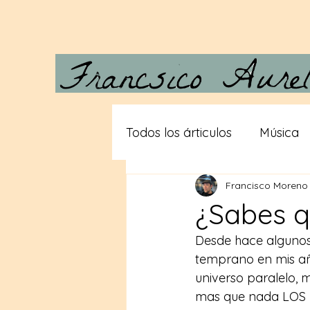
Todos los árticulos
Música
Francisco Moreno
Carta a Vera
Desde las
¿Sabes q
Desde hace algunos 
Gigantes
Teorias consp
temprano en mis añ
universo paralelo, 
mas que nada LOS M