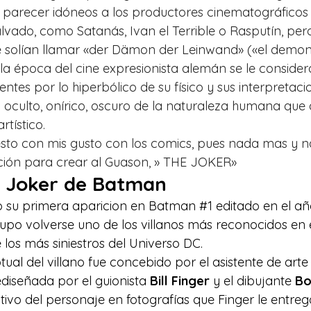
 parecer idóneos a los productores cinematográficos
alvado, como Satanás, Ivan el Terrible o Rasputín, pe
e solían llamar «der Dämon der Leinwand» («el demoni
 la época del cine expresionista alemán se le conside
es por lo hiperbólico de su físico y sus interpretacio
do oculto, onírico, oscuro de la naturaleza humana que
rtístico.
 esto con mis gusto con los comics, pues nada mas y
ración para crear al Guason, » THE JOKER»
el Joker de Batman
zo su primera aparicion en Batman 
#1
 editado en el añ
supo volverse uno de los villanos más reconocidos en
 los más siniestros del Universo DC.
ual del villano fue concebido por el asistente de arte
ediseñada por el guionista 
Bill Finger
 y el dibujante 
Bo
itivo del personaje en fotografías que Finger le entregó