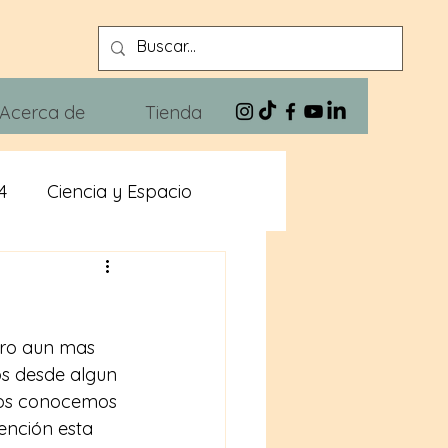
Acerca de
Tienda
4
Ciencia y Espacio
n
Xivra The Blues
ero aun mas 
s desde algun 
odos conocemos 
nción esta 