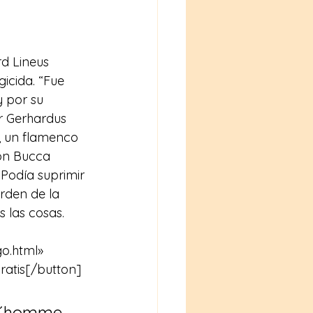
d Lineus 
gicida. “Fue 
y por su 
r Gerhardus 
 un flamenco 
ión Bucca 
Podía suprimir 
rden de la 
s las cosas.
o.html» 
ratis[/button]
 L´homme 