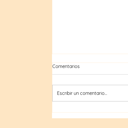
Comentarios
Escribir un comentario...
Compras geek en internet:
Tiendas en línea para
artículos geek