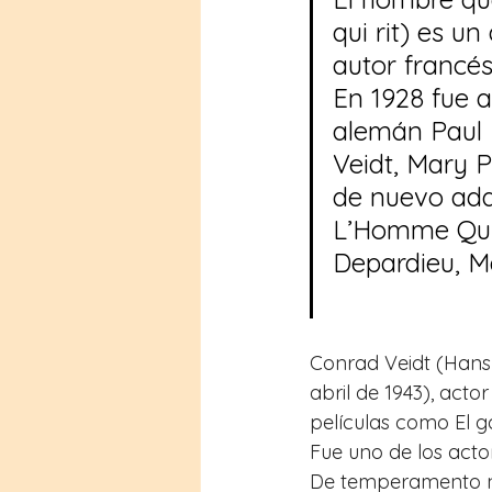
qui rit) es u
autor francés
En 1928 fue a
alemán Paul 
Veidt, Mary P
de nuevo adap
L’Homme Qui R
Depardieu, M
Conrad Veidt (Hans 
abril de 1943), act
películas como El g
Fue uno de los acto
De temperamento ne