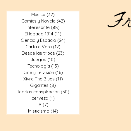
Música
(32)
32 entradas
Comics y Novela
(42)
42 entradas
Interesante
(88)
88 entradas
El legado 1914
(11)
11 entradas
Ciencia y Espacio
(24)
24 entradas
Carta a Vera
(12)
12 entradas
Desde las tripas
(23)
23 entradas
Juegos
(10)
10 entradas
Tecnología
(15)
15 entradas
Cine y Telvisión
(16)
16 entradas
Xivra The Blues
(11)
11 entradas
Gigantes
(8)
8 entradas
Teorias conspiracion
(30)
30 entradas
cerveza
(1)
1 entrada
IA
(7)
7 entradas
Misticismo
(14)
14 entradas