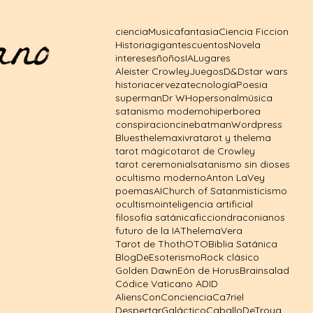
o fantástico
ciencia
Musica
fantasia
Ciencia Ficcion
Historia
gigantes
cuentos
Novela
intereses
ñoños
IA
Lugares
Aleister Crowley
Juegos
D&D
star wars
historia
cerveza
tecnología
Poesia
superman
Dr WHo
personal
música
satanismo moderno
hiperborea
conspiracion
cine
batman
Wordpress
Blues
thelema
xivra
tarot y thelema
tarot mágico
tarot de Crowley
tarot ceremonial
satanismo sin dioses
ocultismo moderno
Anton LaVey
poemas
AI
Church of Satan
misticismo
ocultismo
inteligencia artificial
filosofía satánica
ficcion
draconianos
futuro de la IA
Thelema
Vera
Tarot de Thoth
OTO
Biblia Satánica
BlogDeEsoterismo
Rock clásico
Golden Dawn
Eón de Horus
Brainsalad
Códice Vaticano A
DID
AliensConConciencia
Ca7riel
DespertarGaláctico
CaballoDeTroya