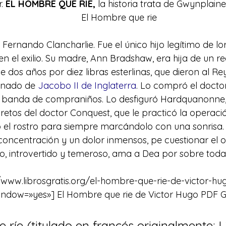
. 
EL HOMBRE QUE RIE, 
la historia trata de Gwynplaine
El Hombre que rie
ernando Clancharlie. Fue el único hijo legítimo de lor
en el exilio. Su madre, Ann Bradshaw, era hija de un re
 dos años por diez libras esterlinas, que dieron al Re
inado de 
Jacobo II de Inglaterra
. Lo compró el docto
 banda de compraniños. Lo desfiguró Hardquanonne,
retos del doctor Conquest, que le practicó la operac
ó el rostro para siempre marcándolo con una sonrisa. 
concentración y un dolor inmensos, pe cuestionar el o
ivo, introvertido y temeroso, ama a Dea por sobre toda
//www.librosgratis.org/el-hombre-que-rie-de-victor-hug
indow=»yes»] El Hombre que rie de Victor Hugo PDF G
 ríe (titulado en francés originalmente: