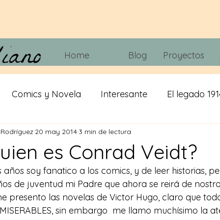
Home
Blog
Proyectos
Comics y Novela
Interesante
El legado 191
 Rodríguez
20 may 2014
3 min de lectura
 tripas
Juegos
Tecnología
Cine y Telvisió
uien es Conrad Veidt?
años soy fanatico a los comics, y de leer historias, p
iracion
cerveza
IA
Misticismo
os de juventud mi Padre que ahora se reirá de nostro
me presento las novelas de Victor Hugo, claro que t
ISERABLES, sin embargo  me llamo muchísimo la ate