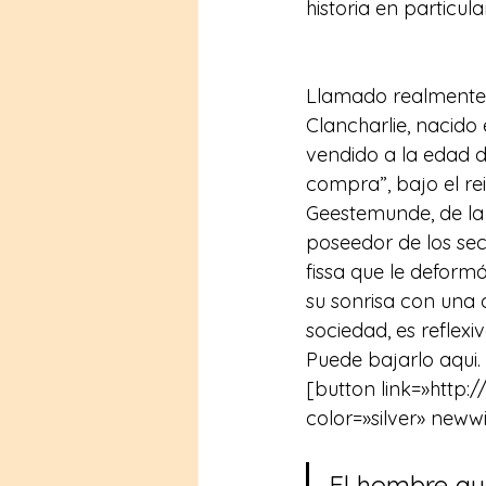
historia en particular
Llamado realmente F
Clancharlie, nacido 
vendido a la edad de
compra”, bajo el re
Geestemunde, de la
poseedor de los sec
fissa que le deform
su sonrisa con una 
sociedad, es reflex
Puede bajarlo aqui.
[button link=»http:
color=»silver» neww
El hombre que