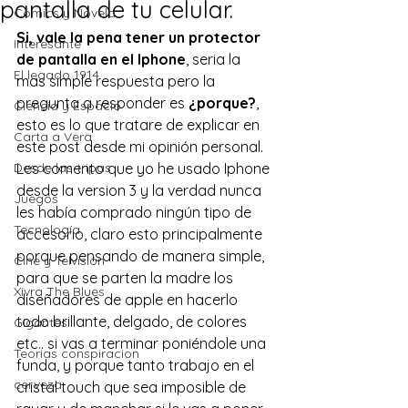
pantalla de tu celular.
Comics y Novela
Si, vale la pena tener un protector 
Interesante
de pantalla en el Iphone
, seria la 
El legado 1914
mas simple respuesta pero la 
pregunta a responder es 
¿porque?
, 
Ciencia y Espacio
esto es lo que tratare de explicar en 
Carta a Vera
este post desde mi opinión personal.
Desde las tripas
Les comento que yo he usado Iphone 
desde la version 3 y la verdad nunca 
Juegos
les había comprado ningún tipo de 
Tecnología
accesorio, claro esto principalmente 
porque pensando de manera simple, 
Cine y Telvisión
para que se parten la madre los 
Xivra The Blues
diseñadores de apple en hacerlo 
todo brillante, delgado, de colores 
Gigantes
etc.. si vas a terminar poniéndole una 
Teorias conspiracion
funda, y porque tanto trabajo en el 
cerveza
cristal touch que sea imposible de 