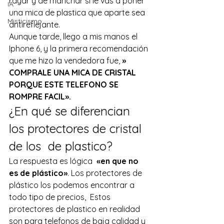
rayar y de manchar si le vas a poner 
IA
una mica de plastica que aparte sea 
Misticismo
antireflejante.
Aunque tarde, llego a mis manos el 
Iphone 6, y la primera recomendación 
que me hizo la vendedora fue, 
» 
COMPRALE UNA MICA DE CRISTAL 
PORQUE ESTE TELEFONO SE 
ROMPRE FACIL». 
¿En qué se diferencian 
los protectores de cristal 
de los  de plastico?
La respuesta es lógica  
«en que no 
es de plástico»
. Los protectores de 
plástico los podemos encontrar a 
todo tipo de precios,  Estos 
protectores de plastico en realidad 
son para telefonos de baja calidad y 