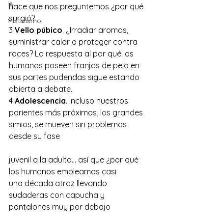
IA
hace que nos preguntemos ¿por qué 
surgió?
Misticismo
3 
Vello púbico
. ¿Irradiar aromas, 
suministrar calor o proteger contra 
roces? La respuesta al por qué los 
humanos poseen franjas de pelo en 
sus partes pudendas sigue estando 
abierta a debate.
4 
Adolescencia
. Incluso nuestros 
parientes más próximos, los grandes 
simios, se mueven sin problemas 
desde su fase
juvenil a la adulta… así que ¿por qué 
los humanos empleamos casi 
una década atroz llevando 
sudaderas con capucha y 
pantalones muy por debajo