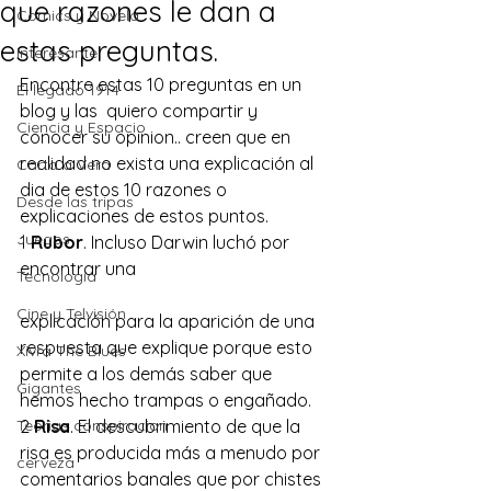
que razones le dan a
Comics y Novela
estas preguntas.
Interesante
Encontre estas 10 preguntas en un 
El legado 1914
blog y las  quiero compartir y 
Ciencia y Espacio
conocer su opinion.. creen que en 
realidad no exista una explicación al 
Carta a Vera
dia de estos 10 razones o 
Desde las tripas
explicaciones de estos puntos.
Juegos
1 
Rubor
. Incluso Darwin luchó por 
encontrar una
Tecnología
Cine y Telvisión
explicación para la aparición de una 
respuesta que explique porque esto 
Xivra The Blues
permite a los demás saber que 
Gigantes
hemos hecho trampas o engañado.
Teorias conspiracion
2 
Risa
. El descubrimiento de que la 
risa es producida más a menudo por 
cerveza
comentarios banales que por chistes 