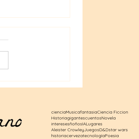
ales de Dungeons &
ons a precios
sibles: tu puerta al
o fantástico
ciencia
Musica
fantasia
Ciencia Ficcion
Historia
gigantes
cuentos
Novela
intereses
ñoños
IA
Lugares
Aleister Crowley
Juegos
D&D
star wars
historia
cerveza
tecnología
Poesia