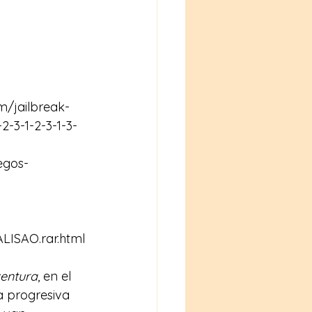
m/jailbreak-
-3-1-2-3-1-3-
egos-
LISAO.rar.html
entura
, en el 
a progresiva 