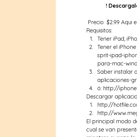
! Descargal
 Precio  $2.99 Aqui e
Requisitos:
Tener iPad, iPh
Tener el iPhone
sprit-ipad-iph
para-mac-win
Saber instalar 
aplicaciones-gr
ó: 
http://iphon
Descargar aplicacio
http://hotfile
http://www.m
El principal modo de
cual se van present