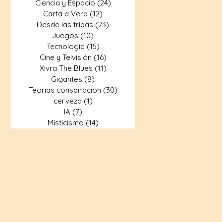
Ciencia y Espacio
(24)
24 entradas
Carta a Vera
(12)
12 entradas
Desde las tripas
(23)
23 entradas
Juegos
(10)
10 entradas
Tecnología
(15)
15 entradas
Cine y Telvisión
(16)
16 entradas
Xivra The Blues
(11)
11 entradas
Gigantes
(8)
8 entradas
Teorias conspiracion
(30)
30 entradas
cerveza
(1)
1 entrada
IA
(7)
7 entradas
Misticismo
(14)
14 entradas