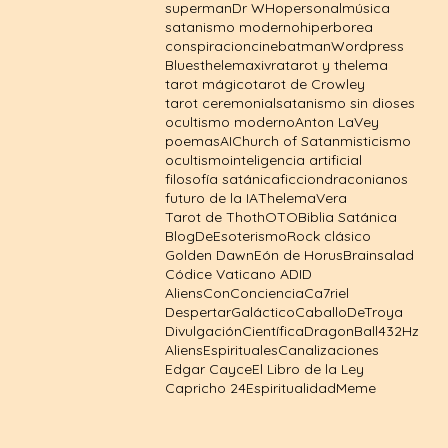
superman
Dr WHo
personal
música
satanismo moderno
hiperborea
conspiracion
cine
batman
Wordpress
Blues
thelema
xivra
tarot y thelema
tarot mágico
tarot de Crowley
tarot ceremonial
satanismo sin dioses
ocultismo moderno
Anton LaVey
poemas
AI
Church of Satan
misticismo
ocultismo
inteligencia artificial
filosofía satánica
ficcion
draconianos
futuro de la IA
Thelema
Vera
Tarot de Thoth
OTO
Biblia Satánica
BlogDeEsoterismo
Rock clásico
Golden Dawn
Eón de Horus
Brainsalad
Códice Vaticano A
DID
AliensConConciencia
Ca7riel
DespertarGaláctico
CaballoDeTroya
DivulgaciónCientífica
DragonBall
432Hz
AliensEspirituales
Canalizaciones
Edgar Cayce
El Libro de la Ley
Capricho 24
EspiritualidadMeme