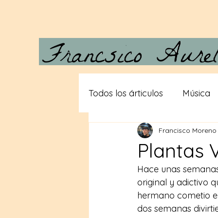
Todos los árticulos
Música
Francisco Moreno
Carta a Vera
Desde las
Plantas 
Hace unas semanas 
Gigantes
Teorias consp
original y adictivo
hermano cometio el 
dos semanas divirti