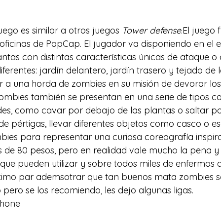
juego es similar a otros juegos 
Tower defense
.El juego 
oficinas de PopCap. El jugador va disponiendo en el e
lantas con distintas características únicas de ataque o
iferentes: jardín delantero, jardín trasero y tejado de 
r a una horda de 
zombies
 en su misión de devorar lo
 zombies también se presentan en una serie de tipos co
ades, como cavar por debajo de las plantas o saltar p
de pértigas, llevar diferentes objetos como casco o es
bies para representar una curiosa coreografía inspir
es de 80 pesos, pero en realidad vale mucho la pena y
 que pueden utilizar y sobre todos miles de enfermos 
aximo par ademsotrar que tan buenos mata zombies so
pero se los recomiendo, les dejo algunas ligas.
phone