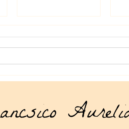
La tienda geek en línea que
Manu
necesitas: artículos geek en
Drag
línea para todos los gustos
acce
mund