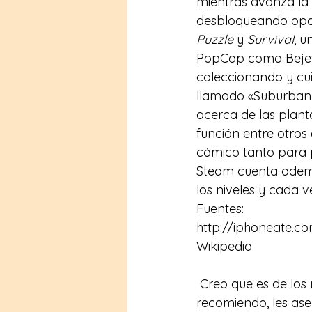
mientras avanza la 
desbloqueando opci
Puzzle
 y 
Survival
, u
PopCap como 
Bej
coleccionando y cui
llamado «Suburban 
acerca de las plant
función entre otros
cómico tanto para p
Steam
 cuenta ademá
los niveles y cada 
Fuentes:
http://iphoneate.c
Wikipedia
 Creo que es de los mejeros juegos que he jugado en el año asi que se los super 
recomiendo, les as