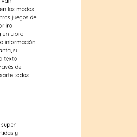
 van 
 en los modos 
tros juegos de 
r irá 
 un Libro 
a información 
nta, su 
o texto 
ravés de 
sarte todos 
tidas y 