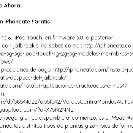
o Ahora ¡
n 
iPhoneate ! Gratis ¡
one &  iPod Touch  en firmware 3.0  o posterior.
  con jailbreak si no sabes como : 
http://iphoneate.co
one-3g-3gs-ipod-touch-1g-2g-3g-modelos-mc-mb-os-3-2
dows/
aplicaciones de pago:
 http://iphoneate.com/instala-ju
atis-despues-del-jailbreak/
eate.com/instalar-aplicaciones-crackeadas-en-ios4/
n:
.com/dl/58544022/ab5fe42/VerdesContraMoridosACTUA
egaupload.com/?d=X75N2NNL
 juego, y único disponible al comienzo, es el 
Modo Av
ando los distintos tipos de plantas y zombies de form