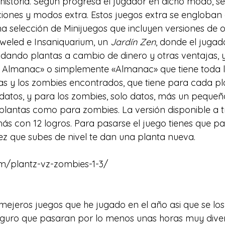
historia. Según progresa el jugador en dicho modo, se
ones y modos extra. Estos juegos extra se engloban
na selección de Minijuegos que incluyen versiones de o
eweled
 e 
Insaniquarium
, un 
Jardín Zen
, donde el jugado
dando plantas a cambio de dinero y otras ventajas, y
Almanac» o simplemente «Almanac» que tiene toda l
as y los zombies encontrados, que tiene para cada pla
 datos, y para los zombies, solo datos, más un pequeñ
lantas como para zombies. La versión disponible a t
s con 12 logros. Para pasarse el juego tienes que pa
vez que subes de nivel te dan una planta nueva.
om/plantz-vz-zombies-1-3/
eguro que pasaran por lo menos unas horas muy diver