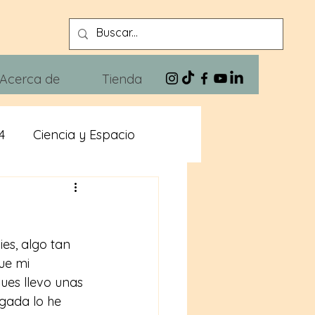
Acerca de
Tienda
4
Ciencia y Espacio
n
Xivra The Blues
s, algo tan 
ue mi 
ues llevo unas 
gada lo he 