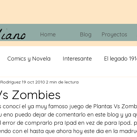
Home
Blog
Proyectos
Comics y Novela
Interesante
El legado 191
 Rodríguez
19 oct 2010
2 min de lectura
 tripas
Juegos
Tecnología
Cine y Telvisió
Vs Zombies
conocí el ya muy famoso juego de Plantas Vs Zombie
iracion
cerveza
IA
Misticismo
 qu eno puedo dejar de comentarlo en este blog y ya q
error de comprarlo pra Ipad en vez de para Ipod.. p
endo con el hasta que ahora hoy este dia en la madru