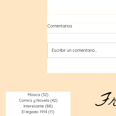
Comentarios
Escribir un comentario...
Compras geek en internet:
Tiendas en línea para
artículos geek
Música
(32)
32 entradas
Comics y Novela
(42)
42 entradas
Interesante
(88)
88 entradas
El legado 1914
(11)
11 entradas