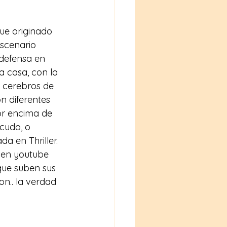
fue originado 
scenario 
 defensa en 
la casa, con la 
s cerebros de 
n diferentes 
or encima de 
cudo, o 
ada en 
Thriller
.
 en youtube 
que suben sus 
n.. la verdad 