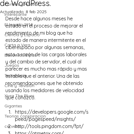
de WordPress.
Comics y Novela
Actualizado:
8 feb 2025
Interesante
Desde hace algunos meses he 
El legado 1914
estado en el proceso de mejorar el 
rendimiento de mi blog que ha 
Ciencia y Espacio
estado de manera intermitente en el 
Carta a Vera
ciberespacio por algunas semanas, 
esto a razón de las cargas laborales 
Desde las tripas
y del cambio de servidor, el cual al 
Juegos
parecer es mucho mas rápido y mas 
Tecnología
estable que el anterior. Una de las 
recomendaciones que he obtenido 
Cine y Telvisión
usando los medidores de velocidad 
Xivra The Blues
que conozco.
Gigantes
https://developers.google.com/s
Teorias conspiracion
peed/pagespeed/insights/
http://tools.pingdom.com/fpt/
cerveza
https://gtmetrix.com/