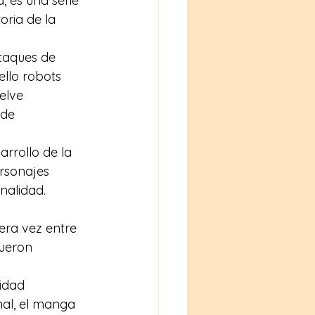
 es una serie 
oria de la 
taques de 
ello robots 
elve 
de 
 
arrollo de la 
ersonajes 
nalidad.
era vez entre 
ueron 
idad 
nal, el manga 