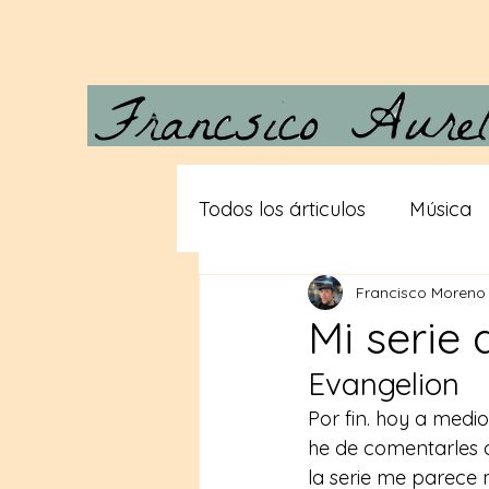
Todos los árticulos
Música
Francisco Moreno
Carta a Vera
Desde las
Mi serie 
Evangelion
Gigantes
Teorias consp
Por fin. hoy a medio
he de comentarles 
la serie me parece 