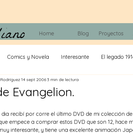
Home
Blog
Proyectos
Comics y Novela
Interesante
El legado 191
 Rodríguez
14 sept 2006
3 min de lectura
 tripas
Juegos
Tecnología
Cine y Telvisió
de Evangelion.
iracion
cerveza
IA
Misticismo
 dia recibí por corre el último DVD de mi colección de
que empece a comprar estos DVD que son 12, hace ma
muy interesante, y tiene una excelente animación Japo