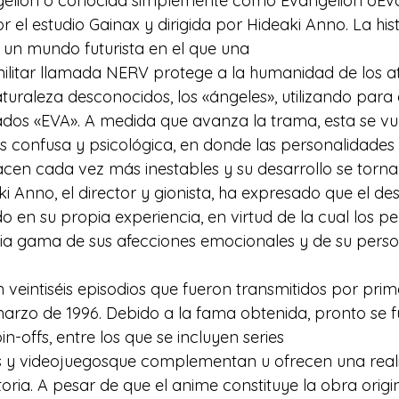
elion o conocida simplemente como Evangelion oEva,
el estudio Gainax y dirigida por Hideaki Anno. La hist
 un mundo futurista en el que una 
ilitar llamada NERV protege a la humanidad de los a
turaleza desconocidos, los «ángeles», utilizando para 
dos «EVA». A medida que avanza la trama, esta se vu
 confusa y psicológica, en donde las personalidades 
acen cada vez más inestables y su desarrollo se torna
 Anno, el director y gionista, ha expresado que el des
do en su propia experiencia, en virtud de la cual los p
a gama de sus afecciones emocionales y de su perso
 veintiséis episodios que fueron transmitidos por prim
arzo de 1996. Debido a la fama obtenida, pronto se f
n-offs, entre los que se incluyen series 
s y videojuegosque complementan u ofrecen una real
storia. A pesar de que el anime constituye la obra origi