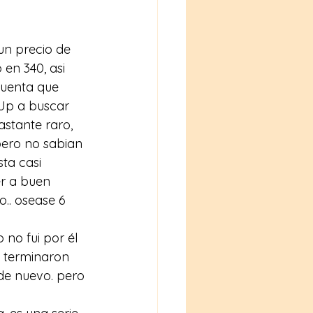
un precio de 
en 340, asi 
cuenta que 
 Up a buscar 
astante raro, 
pero no sabian 
ta casi 
r a buen 
.. osease 6 
no fui por él 
o terminaron 
de nuevo. pero 