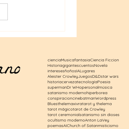
ales de Dungeons &
ons a precios
sibles: tu puerta al
o fantástico
ciencia
Musica
fantasia
Ciencia Ficcion
Historia
gigantes
cuentos
Novela
intereses
ñoños
IA
Lugares
Aleister Crowley
Juegos
D&D
star wars
historia
cerveza
tecnología
Poesia
superman
Dr WHo
personal
música
satanismo moderno
hiperborea
conspiracion
cine
batman
Wordpress
Blues
thelema
xivra
tarot y thelema
tarot mágico
tarot de Crowley
tarot ceremonial
satanismo sin dioses
ocultismo moderno
Anton LaVey
poemas
AI
Church of Satan
misticismo