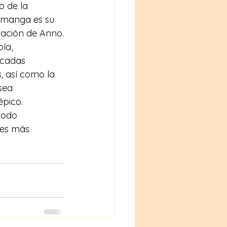
 de la 
 manga es su 
tación de Anno.
ía, 
rcadas 
, así como la 
sea 
pico. 
todo 
nes más 