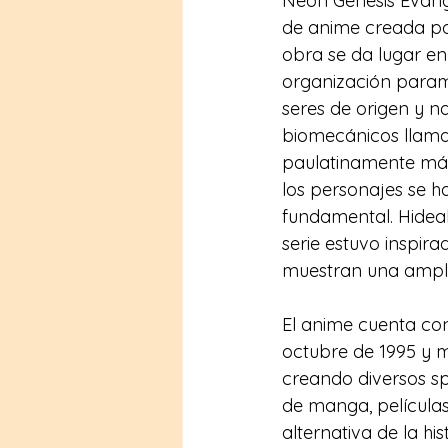
Neon Genesis Evang
de anime creada por 
obra se da lugar en
organización param
seres de origen y na
biomecánicos llama
paulatinamente más
los personajes se h
fundamental. Hideaki
serie estuvo inspira
muestran una ampli
El anime cuenta con
octubre de 1995 y m
creando diversos spi
de manga, película
alternativa de la hi