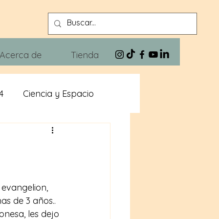
Acerca de
Tienda
4
Ciencia y Espacio
n
Xivra The Blues
 evangelion, 
s de 3 años.. 
nesa, les dejo 