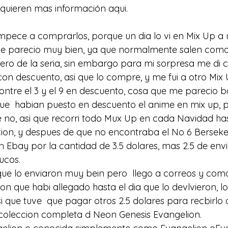
si quieren mas información 
aqui
.
mpece a comprarlos, porque un dia lo vi en Mix Up a 
me parecio muy bien, ya que normalmente salen como 
ro de la seria, sin embargo para mi sorpresa me di 
 con descuento, asi que lo compre, y me fui a otro Mix
contre el 3 y el 9 en descuento, cosa que me parecio b
ue  habian puesto en descuento el anime en mix up, 
e no, asi que recorri todo Mux Up en cada Navidad has
cion, y despues de que no encontraba el No 6 Berseke
 Ebay por la cantidad de 3.5 dolares, mas 2.5 de envio
ucos.
que lo enviaron muy bein pero  llego a correos y como 
n que habi allegado hasta el dia que lo devlvieron, l
i que tuve  que pagar otros 2.5 dolares para recbirlo 
 coleccion completa d Neon Genesis Evangelion.