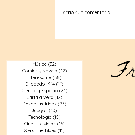
Escribir un comentario...
Compras geek en internet:
Tiendas en línea para
artículos geek
Música
(32)
32 entradas
Comics y Novela
(42)
42 entradas
Interesante
(88)
88 entradas
El legado 1914
(11)
11 entradas
Ciencia y Espacio
(24)
24 entradas
Carta a Vera
(12)
12 entradas
Desde las tripas
(23)
23 entradas
Juegos
(10)
10 entradas
Tecnología
(15)
15 entradas
Cine y Telvisión
(16)
16 entradas
Xivra The Blues
(11)
11 entradas