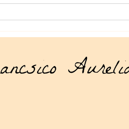
La tienda geek en línea que
Manu
necesitas: artículos geek en
Drag
línea para todos los gustos
acce
mund