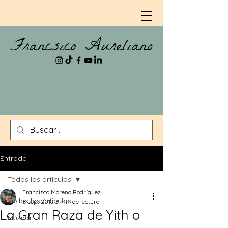
Entrada
Todos los árticulos
Francisco Moreno Rodríguez
Todos los árticulos
8 sept 2015
3 min de lectura
La Gran Raza de Yith o
Música