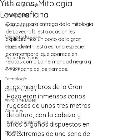
Yithianos, Mitologia
Comics y Novela
Lovecrafiana
Interesante
Como tercera entrega de la mitologia 
El legado 1914
de 
Lovecraft
, esta ocasión les 
Ciencia y Espacio
explicaremos un poco de la gran 
Raza de Yith, esta es  una especie 
Carta a Vera
extratemporal que aparece en 
Desde las tripas
relatos como La hermandad negra y 
Juegos
En la noche de los tiempos.
Tecnología
«Los miembros de la Gran 
Cine y Telvisión
Raza eran inmensos conos 
Xivra The Blues
rugosos de unos tres metros 
Gigantes
de altura, con la cabeza y 
Teorias conspiracion
otros órganos dispuestos en 
cerveza
los extremos de una serie de 