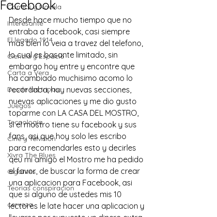
Facebook
Comics y Novela
Desde hace mucho tiempo que no 
Interesante
entraba a facebook, casi siempre 
El legado 1914
mas bien lo veia a travez del telefono, 
lo cual es basante limitado, sin 
Ciencia y Espacio
embargo hoy entre y encontre que 
Carta a Vera
ha cambiado muchisimo acomo lo 
Desde las tripas
recordaba, hay nuevas secciones, 
nuevas aplicaciones y me dio gusto 
Juegos
toparme con 
LA CASA DEL MOSTRO
, 
Tecnología
si el mostro tiene su facebook y sus 
fans, asi que hoy solo les escribo 
Cine y Telvisión
para recomendarles esto y decirles 
Xivra The Blues
qeu mi amigo el Mostro me ha pedido 
el favor, de buscar la forma de crear 
Gigantes
una aplicacion para Facebook, asi 
Teorias conspiracion
que si alguno de ustedes mis 10 
cerveza
lectores le late hacer una aplicacion y 