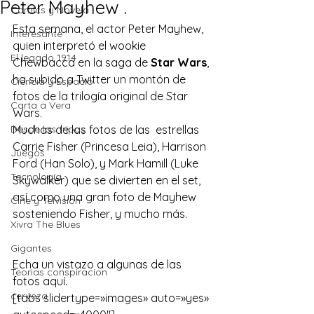
Peter Mayhew .
Comics y Novela
Esta semana, el actor 
Peter Mayhew
, 
Interesante
quien interpretó el wookie 
El legado 1914
Chewbacca en la saga de 
Star Wars
, 
ha subido a Twitter un montón de 
Ciencia y Espacio
fotos de la trilogía original de Star 
Carta a Vera
Wars.
Desde las tripas
Muchas de las fotos de las  estrellas 
Carrie Fisher (Princesa Leia), Harrison 
Juegos
Ford (Han Solo), y Mark Hamill (Luke 
Tecnología
Skywalker) que se divierten en el set, 
así como una gran foto de Mayhew 
Cine y Telvisión
sosteniendo Fisher, y mucho más.
Xivra The Blues
Gigantes
Echa un vistazo a algunas de las 
Teorias conspiracion
fotos aquí.
cerveza
[tabs slidertype=»images» auto=»yes» 