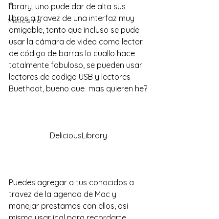
IA
library
, uno pude dar de alta sus 
libros a travez de una interfaz muy 
Misticismo
amigable, tanto que incluso se pude 
usar la cámara de video como lector 
de código de barras lo cuallo hace 
totalmente fabuloso, se pueden usar 
lectores de codigo USB y lectores 
Buethoot, bueno que  mas quieren he?
DeliciousLibrary
Puedes agregar a tus conocidos a 
travez de la agenda de Mac y 
manejar prestamos con ellos, asi 
mismo usar ical para recordarte 