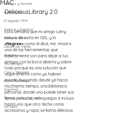
MAC
Comics y Novela
DeliciousLibrary 2.0
Interesante
El legado 1914
Ciencia y Espacio
Esta semana que mi amigo Larry 
estuvo de visita en GDL, y lo 
Carta a Vera
«Negree» 
como el dice, me  mostro 
Desde las tripas
una de las herramientas que 
Juegos
basicamente son para dejar a tus 
amigos con la boca abierta y sobre 
Tecnología
todo porque es una solución que 
Cine y Telvisión
seguramente como yo habian 
estado buscando desde ya hacia 
Xivra The Blues
muchisimo tiempo, una biblioteca 
Gigantes
personal, donde uno puede tener sus 
Teorias conspiracion
libros, peliculas, videojuegos e incluso 
hasta uno que otro tiliche como 
cerveza
accesorios y ropa, se llama 
delicious 