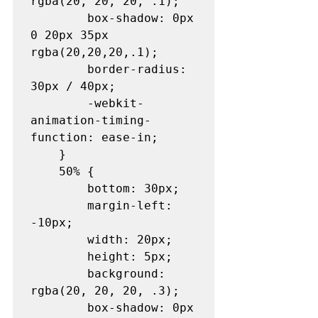
rgba(20, 20, 20, .1);

		box-shadow: 0px 
0 20px 35px 
rgba(20,20,20,.1);

		border-radius: 
30px / 40px;

		-webkit-
animation-timing-
function: ease-in;

	}

	50% {

		bottom: 30px;

		margin-left: 
-10px;

		width: 20px;

		height: 5px;

		background: 
rgba(20, 20, 20, .3);

		box-shadow: 0px 