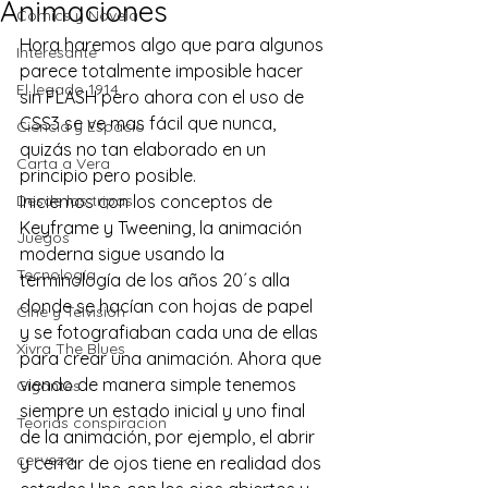
Animaciones
Comics y Novela
Hora haremos algo que para algunos 
Interesante
parece totalmente imposible hacer 
El legado 1914
sin FLASH pero ahora con el uso de 
CSS3 se ve mas fácil que nunca, 
Ciencia y Espacio
quizás no tan elaborado en un 
Carta a Vera
principio pero posible.
Desde las tripas
Iniciemos con los conceptos de 
Keyframe y Tweening, la animación 
Juegos
moderna sigue usando la 
Tecnología
terminología de los años 20´s alla 
donde se hacían con hojas de papel 
Cine y Telvisión
y se fotografiaban cada una de ellas 
Xivra The Blues
para crear una animación. Ahora que 
viendo de manera simple tenemos 
Gigantes
siempre un estado inicial y uno final 
Teorias conspiracion
de la animación, por ejemplo, el abrir 
cerveza
y cerrar de ojos tiene en realidad dos 