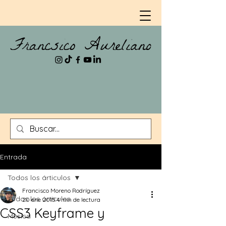
Entrada
Todos los árticulos
Francisco Moreno Rodríguez
Todos los árticulos
20 ene 2015
4 min de lectura
CSS3 Keyframe y
Música