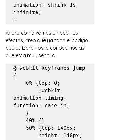
animation: shrink 1s 
infinite;

Ahora como vamos a hacer los 
efectos, creo que ya todo el codigo 
que utilizaremos lo conocemos así 
que esta muy sencillo.
@-webkit-keyframes jump 
{

	0% {top: 0;

		-webkit-
animation-timing-
function: ease-in;

	}

	40% {}

	50% {top: 140px;

		height: 140px;
