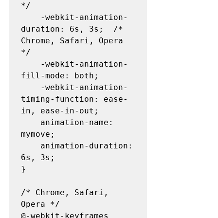
*/

    -webkit-animation-
duration: 6s, 3s;  /* 
Chrome, Safari, Opera 
*/

    -webkit-animation-
fill-mode: both;

    -webkit-animation-
timing-function: ease-
in, ease-in-out;

    animation-name: 
mymove;

    animation-duration: 
6s, 3s;

}

/* Chrome, Safari, 
Opera */

@-webkit-keyframes 