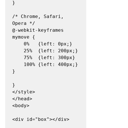
}

/* Chrome, Safari, 
Opera */ 

@-webkit-keyframes 
mymove {

    0%   {left: 0px;}

    25%  {left: 200px;}

    75%  {left: 300px}

    100% {left: 400px;}

}

}

</style>

</head>

<body>

<div id="box"></div>
