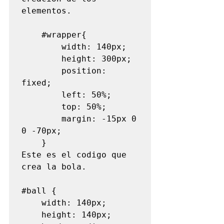
elementos.

#wrapper
{

		width: 140px;

		height: 300px;

		position: 
fixed;

		left: 50%;

		top: 50%;

		margin: -15px 0 
0 -70px;

	}

Este es el codigo que 
crea la bola.

#ball
 {

	width: 140px;

	height: 140px;
