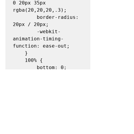
0 20px 35px 
rgba(20,20,20,.3);

		border-radius: 
20px / 20px;

		-webkit-
animation-timing-
function: ease-out;

	}

	100% {

		bottom: 0;

		margin-left: 
-30px;

		width: 60px;

		height: 75px;

		background: 
rgba(20, 20, 20, .1);

		box-shadow: 0px 
0 20px 35px 
rgba(20,20,20,.1);
