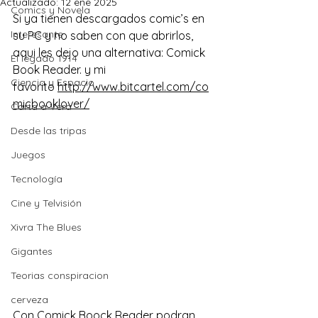
Actualizado:
12 ene 2025
Comics y Novela
Si ya tienen descargados comic’s en 
Interesante
su PC y no saben con que abrirlos, 
aqui les dejo una alternativa: 
Comick 
El legado 1914
Book Reader
. y mi 
Ciencia y Espacio
favorito 
http://www.bitcartel.com/co
micbooklover/
Carta a Vera
Desde las tripas
Juegos
Tecnología
Cine y Telvisión
Xivra The Blues
Gigantes
Teorias conspiracion
cerveza
Con 
Comick Boock Reader
 podran 