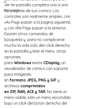
IA
ver en pantalla completa una a una 
Misticismo
las paginas de sus comics. Los 
controles son realmente simples, con 
«Av Pag» pasan a la pagina siguiente, 
y con «Re Pag» pasan a la anterior. 
Existen otros comandos de 
búsqueda y  para no complicarse 
mucho la vida solo den click derecho 
en la pantalla y lean el menu. otras 
opciones 
para 
Windows
 existe 
CDisplay
, un 
visualizador de cómics con soporte 
para imágenes 
en 
formato JPEG, PNG y GIF
 y 
archivos 
comprimidos 
en ZIP, RAR, ACE y TAR
. No tiene un 
menú visible, sólo un menú escondido 
bajo un click del botón derecho del 