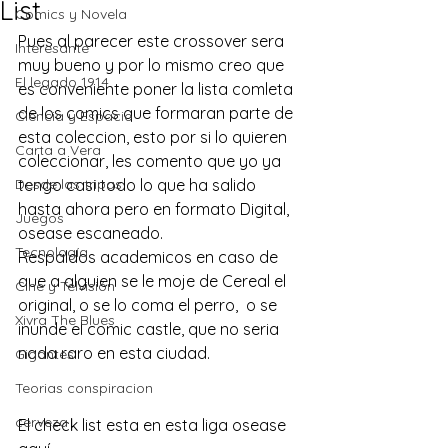
List
Comics y Novela
Pues al parecer este crossover sera 
Interesante
muy bueno y por lo mismo creo que 
El legado 1914
es conveniente poner la lista comleta 
de los comics que formaran parte de 
Ciencia y Espacio
esta coleccion, esto por si lo quieren 
Carta a Vera
coleccionar, les comento que yo ya 
Desde las tripas
tengo casi todo lo que ha salido 
hasta ahora pero en formato Digital, 
Juegos
osease escaneado.
Tecnología
Respaldos academicos en caso de 
que a alguien se le moje de Cereal el 
Cine y Telvisión
original, o se lo coma el perro,  o se 
Xivra The Blues
inunde el comic castle, que no seria 
nada raro en esta ciudad.
Gigantes
Teorias conspiracion
cerveza
El check list esta en esta 
liga osease 