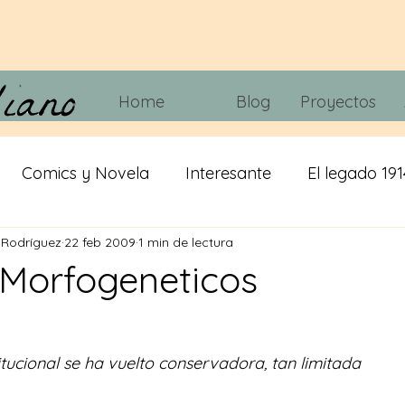
Home
Blog
Proyectos
Comics y Novela
Interesante
El legado 191
 Rodríguez
22 feb 2009
1 min de lectura
 tripas
Juegos
Tecnología
Cine y Telvisió
Morfogeneticos
iracion
cerveza
IA
Misticismo
titucional se ha vuelto conservadora, tan limitada