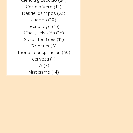
Ciencia y Espacio
(24)
24 entradas
Carta a Vera
(12)
12 entradas
Desde las tripas
(23)
23 entradas
Juegos
(10)
10 entradas
Tecnología
(15)
15 entradas
Cine y Telvisión
(16)
16 entradas
Xivra The Blues
(11)
11 entradas
Gigantes
(8)
8 entradas
Teorias conspiracion
(30)
30 entradas
cerveza
(1)
1 entrada
IA
(7)
7 entradas
Misticismo
(14)
14 entradas