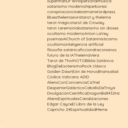
superman
Dr WHo
personal
música
satanismo moderno
hiperborea
conspiracion
cine
batman
Wordpress
Blues
thelema
xivra
tarot y thelema
tarot mágico
tarot de Crowley
tarot ceremonial
satanismo sin dioses
ocultismo moderno
Anton LaVey
poemas
AI
Church of Satan
misticismo
ocultismo
inteligencia artificial
filosofía satánica
ficcion
draconianos
futuro de la IA
Thelema
Vera
Tarot de Thoth
OTO
Biblia Satánica
BlogDeEsoterismo
Rock clásico
Golden Dawn
Eón de Horus
Brainsalad
Códice Vaticano A
DID
AliensConConciencia
Ca7riel
DespertarGaláctico
CaballoDeTroya
DivulgaciónCientífica
DragonBall
432Hz
AliensEspirituales
Canalizaciones
Edgar Cayce
El Libro de la Ley
Capricho 24
EspiritualidadMeme