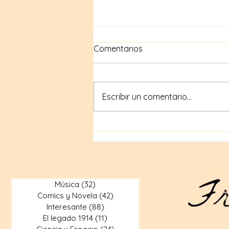
Comentarios
Escribir un comentario...
Compras geek en internet:
Tiendas en línea para
artículos geek
Música
(32)
32 entradas
Comics y Novela
(42)
42 entradas
Interesante
(88)
88 entradas
El legado 1914
(11)
11 entradas