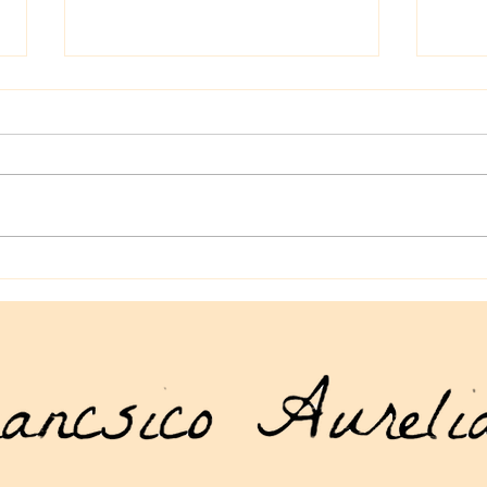
La tienda geek en línea que
Manu
necesitas: artículos geek en
Drag
línea para todos los gustos
acce
mund