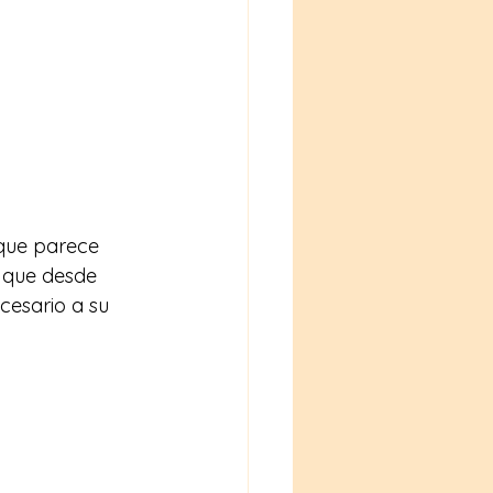
que parece 
 que desde 
esario a su 