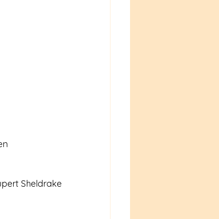
u
en
pert Sheldrake