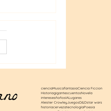
ales de Dungeons &
ons a precios
sibles: tu puerta al
o fantástico
ciencia
Musica
fantasia
Ciencia Ficcion
Historia
gigantes
cuentos
Novela
intereses
ñoños
IA
Lugares
Aleister Crowley
Juegos
D&D
star wars
historia
cerveza
tecnología
Poesia