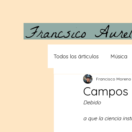
Todos los árticulos
Música
Francisco Moreno
Carta a Vera
Desde las
Campos 
Debido
Gigantes
Teorias consp
a que la ciencia ins