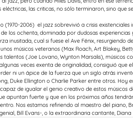
al jazz, pero cuando Miles Davis, entró en ese terreno
eléctricas, las criticas, no sólo terminaron, sino que s
 (1970-2006)  el jazz sobrevivió a crisis existenciales 
de los ochenta, dominada por dudosas experiencias y
za inusitada, cual si fuese el Ave Fénix, resurgiendo de
unos músicos veteranos (Max Roach, Art Blakey, Betty
s talentos (Joe Lovano, Wynton Marsalis), músicos co
algunas veces exenta de originalidad, consiguió que el
perder ni un ápice de la fuerza que un siglo atrás inve
, Duke Ellington o Charlie Parker entre otros. Hoy en 
 capaz de igualar el genio creativo de estos músicos d
e apuntan fuerte y que en los próximos años tendrán
dentro. Nos estamos refiriendo al maestro del piano, 
enial, Bill Evans-, o la extraordinaria cantante, Diana 