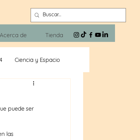
Acerca de
Tienda
4
Ciencia y Espacio
n
Xivra The Blues
que puede ser 
en las 