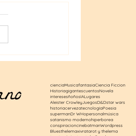
ales de Dungeons &
ons a precios
sibles: tu puerta al
o fantástico
ciencia
Musica
fantasia
Ciencia Ficcion
Historia
gigantes
cuentos
Novela
intereses
ñoños
IA
Lugares
Aleister Crowley
Juegos
D&D
star wars
historia
cerveza
tecnología
Poesia
superman
Dr WHo
personal
música
satanismo moderno
hiperborea
conspiracion
cine
batman
Wordpress
Blues
thelema
xivra
tarot y thelema