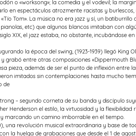
odón o «worksong»; la comedia y el vodevil; la margin
rlo en espectáculos atrozmente racistas y burlescos,
l «Tío Tom». La música no era jazz y sí, un batiburrillo 
s pianolas, etc) que algunos blancos imitaban con algú
 siglo XIX, el jazz estaba, no obstante, incubándose en
gurando la época del swing, (1923-1939) llegó King Oli
y grabó entre otras composiciones «Dippermouth Blue
esa pieza, además de ser el punto de inflexión entre l
, fueron imitados sin contemplaciones hasta mucho ti
o de
strong – segundo corneta de su banda y discípulo suy
er Henderson el estilo, la virtuosidad y la flexibilidad 
o y marcando un camino imborrable en el tiempo.
), una revolución musical extraordinaria y base de tod
con la huelga de grabaciones que desde el 1 de agost