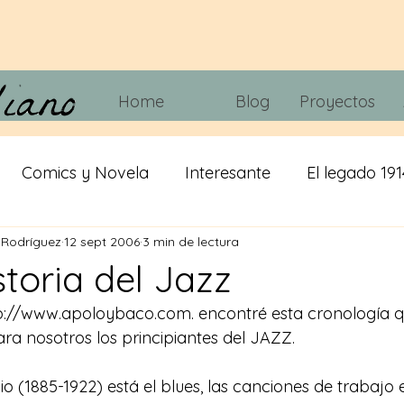
Home
Blog
Proyectos
Comics y Novela
Interesante
El legado 191
 Rodríguez
12 sept 2006
3 min de lectura
 tripas
Juegos
Tecnología
Cine y Telvisió
toria del Jazz
p://www.apoloybaco.com
. encontré esta cronología 
iracion
cerveza
IA
Misticismo
ara nosotros los principiantes del JAZZ.
pio (1885-1922) está el blues, las canciones de trabajo 