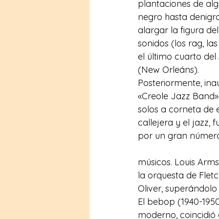
plantaciones de alg
negro hasta denigra
alargar la figura de
sonidos (los rag, la
el último cuarto del
(New Orleáns).
Posteriormente, inau
«Creole Jazz Band» 
solos a corneta de 
callejera y el jazz
por un gran númer
músicos. Louis Arm
la orquesta de Fletch
Oliver, superándol
El bebop (1940-1950
moderno, coincidió 