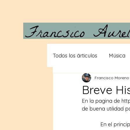
Todos los árticulos
Música
Francisco Moreno
Carta a Vera
Desde las
Breve His
En la pagina de 
htt
Gigantes
Teorias consp
de buena utilidad p
En el princi