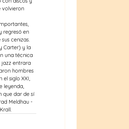
 con discos y 
e volvieron 
importantes, 
 regresó en 
 sus cenizas. 
 Carter) y la 
n una técnica 
 jazz entrara 
ntaron hombres 
el siglo XXI, 
e leyenda, 
 que dar de sí 
Brad Meldhau -
Krall.