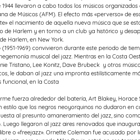
1944 llevaron a cabo todos los músicos organizados e
na de Músicos (AFM). El efecto más «perverso» de esa
nte» el nacimiento de aquella nueva música que se es
io de Harlem y en torno a un club ya histórico y desap
 de Harlem, en New York.
p (1951-1969) convivieron durante este periodo de tie
hegemonía musical del jazz. Mientras en la Costa Oest
nie Tristano, Lee Konitz, Dave Brubeck  y otros músico
s, le daban al jazz una impronta estilísticamente más
funcional, en la Costa
rme fuerza alrededor del batería, Art Blakey, Horace Si
 estilo que los negros neoyorquinos no dudaron en c
uesta al presunto amaneramiento del jazz, sino como 
 Luego llegaron al jazz aires renovados que inaugur
 libre o «freejazz». Ornette Coleman fue acusado por l