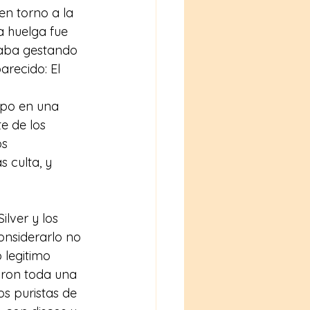
n torno a la 
 huelga fue 
taba gestando 
arecido: El 
mpo en una 
e de los 
s 
 culta, y 
lver y los 
onsiderarlo no 
legitimo 
aron toda una 
os puristas de 