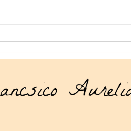
La tienda geek en línea que
Manu
necesitas: artículos geek en
Drag
línea para todos los gustos
acce
mund