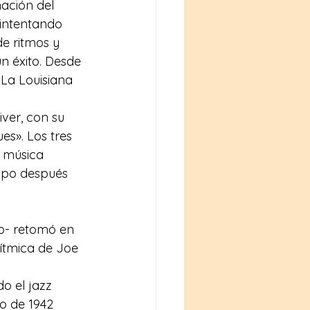
ación del 
 intentando 
de ritmos y 
n éxito. Desde 
 La Louisiana 
ver, con su 
s». Los tres 
a música 
empo después 
o- retomó en 
rítmica de Joe 
o el jazz 
o de 1942 