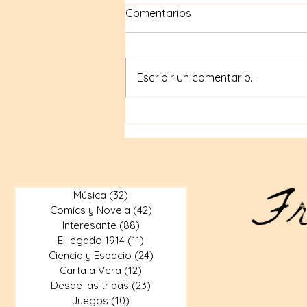
Comentarios
Escribir un comentario...
Compras geek en internet:
Tiendas en línea para
artículos geek
Música
(32)
32 entradas
Comics y Novela
(42)
42 entradas
Interesante
(88)
88 entradas
El legado 1914
(11)
11 entradas
Ciencia y Espacio
(24)
24 entradas
Carta a Vera
(12)
12 entradas
Desde las tripas
(23)
23 entradas
Juegos
(10)
10 entradas