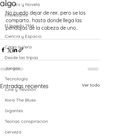
algo
Comics y Novela
No puedo dejar de reir.. pero se los 
Interesante
comparto.. hasta donde llega las 
El legado 1914
pendajas de la cabeza de uno..
Ciencia y Espacio
Carta a Vera
Desde las tripas
Juegos
Tecnología
Ver todo
Entradas recientes
Cine y Telvisión
Xivra The Blues
Gigantes
Teorias conspiracion
cerveza