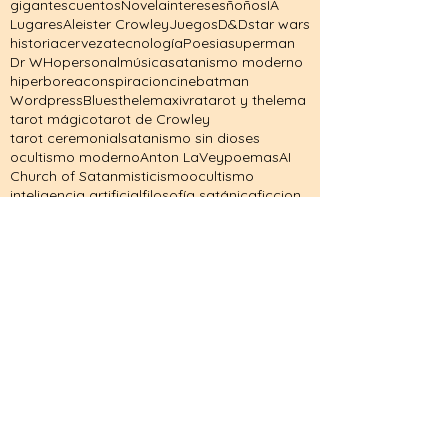
gigantes
cuentos
Novela
intereses
ñoños
IA
Lugares
Aleister Crowley
Juegos
D&D
star wars
historia
cerveza
tecnología
Poesia
superman
Dr WHo
personal
música
satanismo moderno
hiperborea
conspiracion
cine
batman
Wordpress
Blues
thelema
xivra
tarot y thelema
tarot mágico
tarot de Crowley
tarot ceremonial
satanismo sin dioses
ocultismo moderno
Anton LaVey
poemas
AI
Church of Satan
misticismo
ocultismo
inteligencia artificial
filosofía satánica
ficcion
draconianos
futuro de la IA
Thelema
Vera
Tarot de Thoth
OTO
Biblia Satánica
BlogDeEsoterismo
Rock clásico
Golden Dawn
Eón de Horus
Brainsalad
Códice Vaticano A
DID
AliensConConciencia
Ca7riel
DespertarGaláctico
CaballoDeTroya
DivulgaciónCientífica
DragonBall
432Hz
AliensEspirituales
Canalizaciones
Edgar Cayce
El Libro de la Ley
Capricho 24
EspiritualidadMeme
Música
(32)
32 entradas
Comics y Novela
(42)
42 entradas