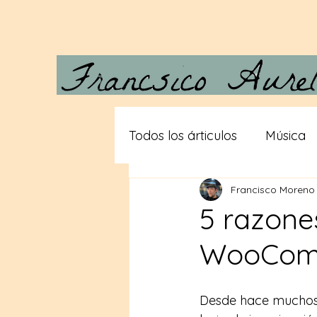
Todos los árticulos
Música
Francisco Moreno
Carta a Vera
Desde las
5 razone
WooCom
Gigantes
Teorias consp
Desde hace muchos a