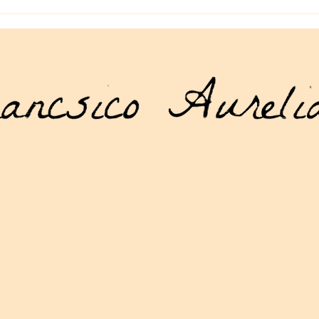
La tienda geek en línea que
Manu
necesitas: artículos geek en
Drag
línea para todos los gustos
acce
mund