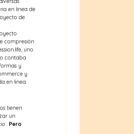
diversas 
ia en linea de 
royecto de 
oyecto 
 de compresión 
sion.life
, uno 
no contaba 
aformas y 
ommerce
 y 
a en linea.
os tienen 
zar un 
o . 
Pero  