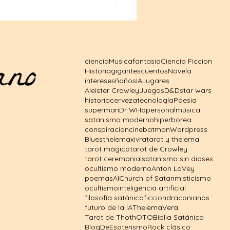
ales de Dungeons &
ons a precios
sibles: tu puerta al
o fantástico
ciencia
Musica
fantasia
Ciencia Ficcion
Historia
gigantes
cuentos
Novela
intereses
ñoños
IA
Lugares
Aleister Crowley
Juegos
D&D
star wars
historia
cerveza
tecnología
Poesia
superman
Dr WHo
personal
música
satanismo moderno
hiperborea
conspiracion
cine
batman
Wordpress
Blues
thelema
xivra
tarot y thelema
tarot mágico
tarot de Crowley
tarot ceremonial
satanismo sin dioses
ocultismo moderno
Anton LaVey
poemas
AI
Church of Satan
misticismo
ocultismo
inteligencia artificial
filosofía satánica
ficcion
draconianos
futuro de la IA
Thelema
Vera
Tarot de Thoth
OTO
Biblia Satánica
BlogDeEsoterismo
Rock clásico