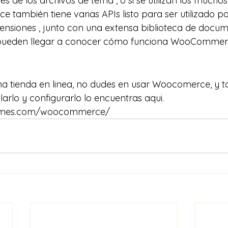
s de los archivos de tema , o si se utilizan los muchos
 también tiene varias APIs listo para ser utilizado pa
ensiones , junto con una extensa biblioteca de docum
s pueden llegar a conocer cómo funciona WooCommerc
a tienda en linea, no dudes en usar Woocomerce, y t
larlo y configurarlo lo encuentras aqui.
emes.com/woocommerce/