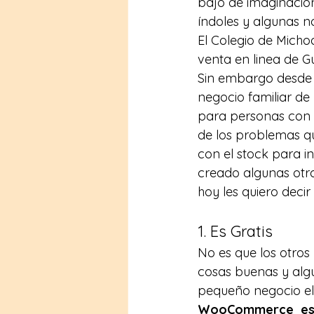
bajo de imaginación
índoles y algunas no
El Colegio de Mich
venta en linea de Gu
Sin embargo desde 
negocio familiar de
para personas con 
de los problemas qu
con el stock para i
creado algunas otra
hoy les quiero deci
1. Es Gratis
No es que los otro
cosas buenas y alg
pequeño negocio el 
WooCommerce  es 