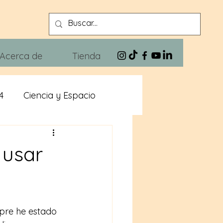
Acerca de
Tienda
4
Ciencia y Espacio
n
Xivra The Blues
 usar
pre he estado 