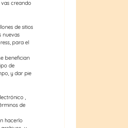
í vas creando 
ones de sitios 
s nuevas 
ess, para el 
e benefician 
ipo de 
po, y dar pie 
ctrónico , 
érminos de 
en hacerlo 