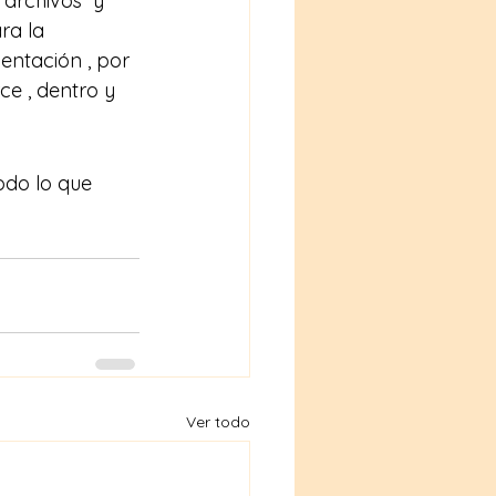
 archivos  y 
ra la 
entación , por 
e , dentro y 
odo lo que 
Ver todo