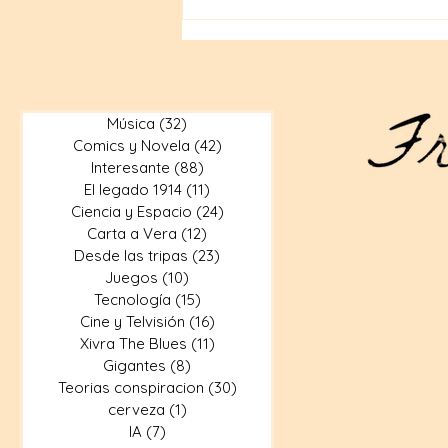
Compras geek en internet:
Tiendas en línea para
artículos geek
Música
(32)
32 entradas
Comics y Novela
(42)
42 entradas
Interesante
(88)
88 entradas
El legado 1914
(11)
11 entradas
Ciencia y Espacio
(24)
24 entradas
Carta a Vera
(12)
12 entradas
Desde las tripas
(23)
23 entradas
Juegos
(10)
10 entradas
Tecnología
(15)
15 entradas
Cine y Telvisión
(16)
16 entradas
Xivra The Blues
(11)
11 entradas
Gigantes
(8)
8 entradas
Teorias conspiracion
(30)
30 entradas
cerveza
(1)
1 entrada
IA
(7)
7 entradas