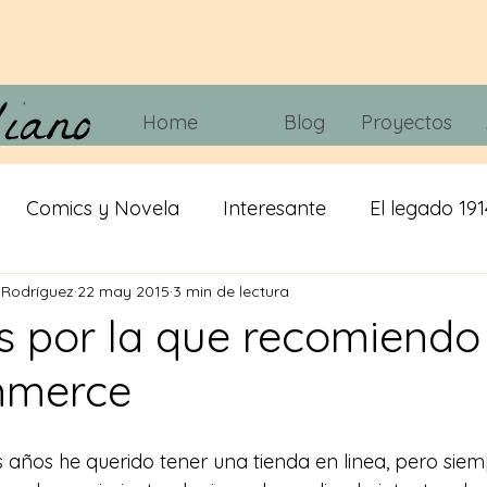
Home
Blog
Proyectos
Comics y Novela
Interesante
El legado 191
 Rodríguez
22 may 2015
3 min de lectura
 tripas
Juegos
Tecnología
Cine y Telvisió
s por la que recomiendo
merce
iracion
cerveza
IA
Misticismo
ños he querido tener una tienda en linea, pero siem