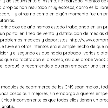
 y de seguimiento al mismo, he realizado intentos de 
 propias han resultado muy exitosas, como es la librer
oacan,    y otras no como en algún momento fue un p
itarras.
principios de año hemos estado trabajando en un pr
 un portal en linea de venta y distribución de medias
problemas medicos y deportistas. 
http://www.compres
e tuve en otros intentos era el simple hecho de que 
niciar y el segundo es que habia probado  varias plat
s que no facilitaban el proceso, así que probe 
WooC
r el porqué lo recomiendo si quieren empezar una tiend
s  modulos de ecommerce de los CMS sean malos , tod
unos cosas aun mejores, sin embargo si quieres empe
único inconveniente es que todos ellos tienen un preci
gratis.