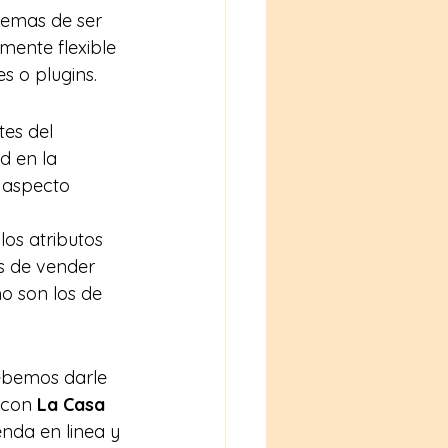
emas de ser 
mente flexible 
s o plugins.
es del 
d en la 
 aspecto 
los atributos 
s de vender 
mo son los de 
debemos darle 
 con
 La Casa 
enda en linea y 