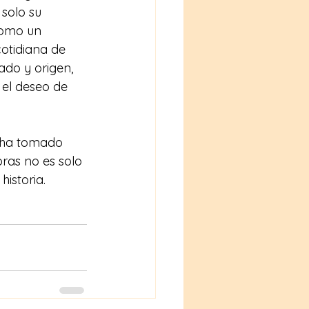
solo su 
como un 
cotidiana de 
do y origen, 
el deseo de 
 ha tomado 
ras no es solo 
istoria.