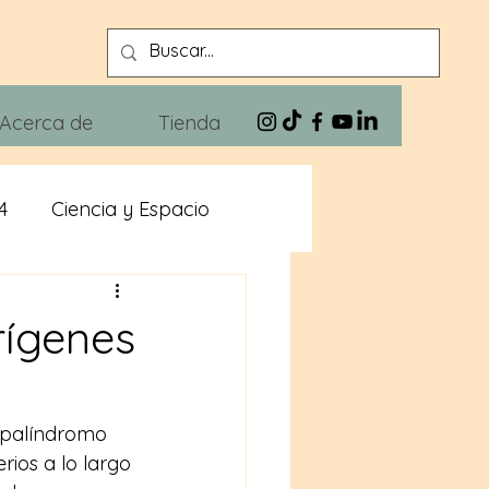
Acerca de
Tienda
4
Ciencia y Espacio
n
Xivra The Blues
rígenes
 palíndromo 
rios a lo largo 