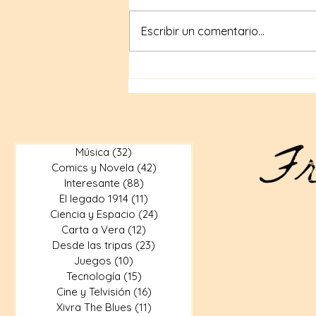
Escribir un comentario...
Anton LaVey: el hombre que
fundó la Iglesia de Satán
Música
(32)
32 entradas
Comics y Novela
(42)
42 entradas
Interesante
(88)
88 entradas
El legado 1914
(11)
11 entradas
Ciencia y Espacio
(24)
24 entradas
Carta a Vera
(12)
12 entradas
Desde las tripas
(23)
23 entradas
Juegos
(10)
10 entradas
Tecnología
(15)
15 entradas
Cine y Telvisión
(16)
16 entradas
Xivra The Blues
(11)
11 entradas