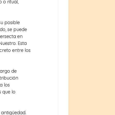
o ritual, 
u posible 
ado, se puede 
ersecta en 
uestro. Esta 
reto entre los 
largo de 
ribución 
 los 
 que lo 
 antigüedad. 