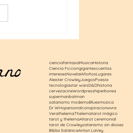
ed Zeppelin a Manson:
ster Crowley en la
ura pop y el crimen
ciencia
fantasia
Musica
Historia
Ciencia Ficcion
gigantes
cuentos
intereses
Novela
IA
ñoños
Lugares
Aleister Crowley
Juegos
Poesia
tecnología
star wars
D&D
historia
cerveza
cine
Wordpress
hiperborea
superman
batman
satanismo moderno
Blues
música
Dr WHo
personal
conspiracion
xivra
Vera
thelema
Thelema
tarot mágico
tarot y thelema
AI
tarot ceremonial
tarot de Crowley
satanismo sin dioses
Biblia Satánica
Anton LaVey