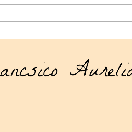
Crowley y el tarot como
De L
arma mágica
Alei
cult