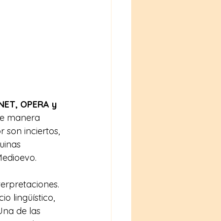
NET, OPERA y 
de manera 
 son inciertos, 
uinas 
Medioevo.
erpretaciones. 
o lingüístico, 
Una de las 