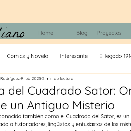
Home
Blog
Proyectos
Comics y Novela
Interesante
El legado 191
 Rodríguez
9 feb 2025
2 min de lectura
 tripas
Juegos
Tecnología
Cine y Telvisió
a del Cuadrado Sator: O
de un Antiguo Misterio
iracion
cerveza
IA
Misticismo
 conocido también como el Cuadrado del Sator, es un
do a historiadores, lingüistas y entusiastas de los miste