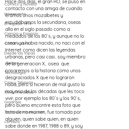
Hace dos dias, el gran RO, se puso en 
Comics y Novela
contacto con una amiga de cuando 
Interesante
éramos unos mozalbetes y 
estudiábamos la secundaria, oseas 
El legado 1914
alla en el siglo pasado como a 
Ciencia y Espacio
mediados de los 80´s, y aunque no lo 
crean ya habia nacido, no naci con el 
Carta a Vera
Internet como dicen las leyendas 
Desde las tripas
urbanas, pero casi casi.. soy miembro 
Juegos
de la generacion X,  osea  que 
pasaremos a la historia como unos 
Tecnología
desgraciados X que no lograron 
Cine y Telvisión
nada, pero si hicieron de mal gusto la 
mayoria de las décadas que les toco 
Xivra The Blues
vivir, por ejemplo los 80´s y los 90´s, 
Gigantes
pero bueno encontre esta foto que 
Teorias conspiracion
esta de no mamen, fue tomada por 
alguien, quien sabe quien, en quien 
cerveza
sabe donde en 1987, 1988 o 89, y soy 