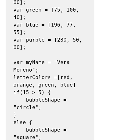
60];

var green = [75, 100, 
40];

var blue = [196, 77, 
55];

var purple = [280, 50, 
60];

var myName = "Vera 
Moreno";

letterColors =[red, 
orange, green, blue]

if(15 > 5) {

    bubbleShape = 
"circle";

}

else {

    bubbleShape = 
"square";
