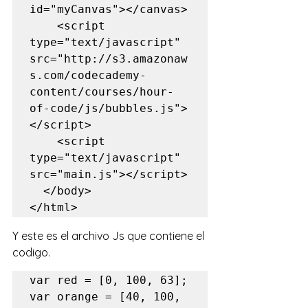
id="myCanvas"></canvas>

    <script 
type="text/javascript" 
src="http://s3.amazonaw
s.com/codecademy-
content/courses/hour-
of-code/js/bubbles.js">
</script>

    <script 
type="text/javascript" 
src="main.js"></script>

  </body>

</html>
Y este es el archivo Js que contiene el 
codigo.
var red = [0, 100, 63];

var orange = [40, 100, 