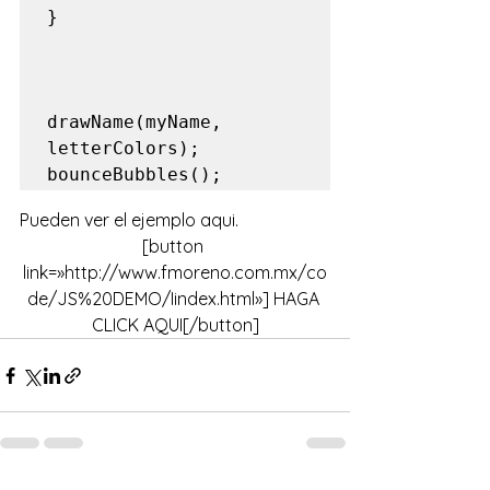
}

drawName(myName, 
letterColors);

bounceBubbles();
Pueden ver el ejemplo 
aqui.
[button 
link=»http://www.fmoreno.com.mx/co
de/JS%20DEMO/Iindex.html»] HAGA 
CLICK AQUI[/button]