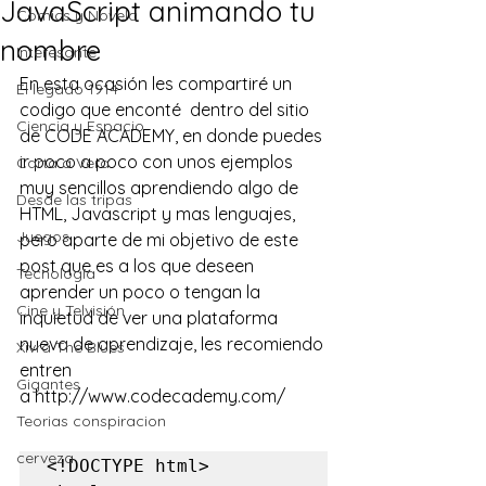
JavaScript animando tu
Comics y Novela
nombre
Interesante
En esta ocasión les compartiré un 
El legado 1914
codigo que enconté  dentro del sitio 
Ciencia y Espacio
de CODE ACADEMY, en donde puedes 
ir poco a poco con unos ejemplos 
Carta a Vera
muy sencillos aprendiendo algo de 
Desde las tripas
HTML, Javascript y mas lenguajes, 
Juegos
pero aparte de mi objetivo de este 
post que es a los que deseen 
Tecnología
aprender un poco o tengan la 
Cine y Telvisión
inquietud de ver una plataforma 
nueva de aprendizaje, les recomiendo 
Xivra The Blues
entren 
Gigantes
a 
http://www.codecademy.com/
Teorias conspiracion
cerveza
<!DOCTYPE html>
