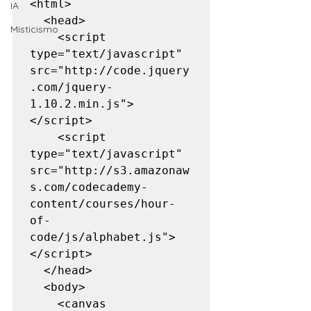
<html>

IA
  <head>

Misticismo
    <script 
type="text/javascript" 
src="http://code.jquery
.com/jquery-
1.10.2.min.js">
</script>

    <script 
type="text/javascript" 
src="http://s3.amazonaw
s.com/codecademy-
content/courses/hour-
of-
code/js/alphabet.js">
</script>

  </head>

  <body>

    <canvas 