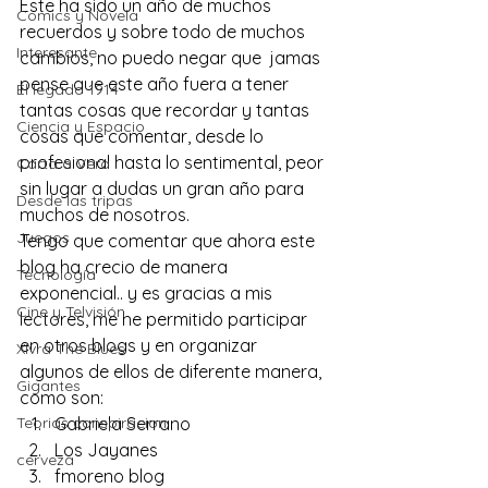
Este ha sido un año de muchos 
Comics y Novela
recuerdos y sobre todo de muchos 
Interesante
cambios, no puedo negar que  jamas 
pense que este año fuera a tener 
El legado 1914
tantas cosas que recordar y tantas 
Ciencia y Espacio
cosas que comentar, desde lo 
profesional hasta lo sentimental, peor 
Carta a Vera
sin lugar a dudas un gran año para 
Desde las tripas
muchos de nosotros.
Juegos
Tengo que comentar que ahora este 
blog ha crecio de manera 
Tecnología
exponencial.. y es gracias a mis 
Cine y Telvisión
lectores, me he permitido participar 
en otros blogs y en organizar 
Xivra The Blues
algunos de ellos de diferente manera, 
Gigantes
como son:
Teorias conspiracion
Gabriela Serrano
Los Jayanes
cerveza
fmoreno blog