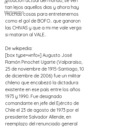
situacion actual del mundo, se ven 
IA
tan lejos aquellos dias y ahora hay 
Misticismo
muchas cosas para entretenernos 
como el gol de BOFO.. que ganaron 
las CHIVAS y que a mi me vale verga 
si mataron al VALE..
De wikipedia:
[box type=»info»] Augusto José 
Ramón Pinochet Ugarte (Valparaíso, 
25 de noviembre de 1915-Santiago, 10 
de diciembre de 2006) fue un militar 
chileno que encabezó la dictadura 
existente en ese país entre los años 
1973 y 1990. Fue designado 
comandante en jefe del Ejército de 
Chile el 23 de agosto de 1973 por el 
presidente Salvador Allende, en 
reemplazo del renunciado general 