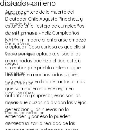
dictador chileno
Comics y Novela
Ayer me entere de la muerte del 
Interesante
Dicatador Chile Augusto Pinochet.. y 
El legado 1914
estando en el festejo de cumpleaños 
de mi hermana » Feliz Cumpleaños 
Ciencia y Espacio
NATY», mi madre al enterarse empezó 
Carta a Vera
a aplaudir. Cosa curiosa es que ella si 
Desde las tripas
sabia por que aplaudia, si sabia las 
marranadas que hizo el tipo este, y 
Juegos
sin embargo e pueblo chileno sigue 
Tecnología
dividido y en muchos lados siguen 
sufriendo la perdida de tantas almas 
Cine y Telvisión
que sucumbieron a ese regimen 
Xivra The Blues
autoritario y supresor, esas son las 
cosas que quizas no olvidan las viejas 
Gigantes
generación y las nuevas no lo 
Teorias conspiracion
entienden y por eso lo pueden 
cerveza
conceptualizar la realidad de las 