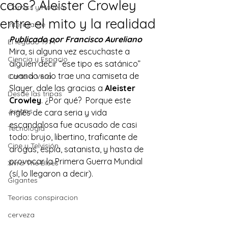
caos? Aleister Crowley
Comics y Novela
entre el mito y la realidad
Interesante
Publicado por Francisco Aureliano
El legado 1914
Mira, si alguna vez escuchaste a 
Ciencia y Espacio
alguien decir “ese tipo es satánico” 
cuando solo trae una camiseta de 
Carta a Vera
Slayer, dale las gracias a 
Aleister 
Desde las tripas
Crowley
. ¿Por qué?  Porque este 
Juegos
inglés de cara seria y vida 
escandalosa fue acusado de casi 
Tecnología
todo: brujo, libertino, traficante de 
Cine y Telvisión
drogas, espía, satanista, y hasta de 
provocar la Primera Guerra Mundial 
Xivra The Blues
(sí, lo llegaron a decir).
Gigantes
Teorias conspiracion
cerveza