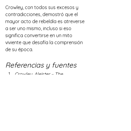
Crowley, con todos sus excesos y 
contradicciones, demostró que el 
mayor acto de rebeldía es atreverse 
a ser uno mismo, incluso si eso 
significa convertirse en un mito 
viviente que desafía la comprensión 
de su época.
Referencias y fuentes
Crowley, Aleister – The 
Confessions of Aleister 
Crowley (1929)
Marco Pasi – Aleister Crowley 
and the Temptation of Politics
Lawrence Sutin – Do What Thou 
Wilt: A Life of Aleister Crowley
John Symonds – The Great 
Beast: The Life of Aleister Crowley