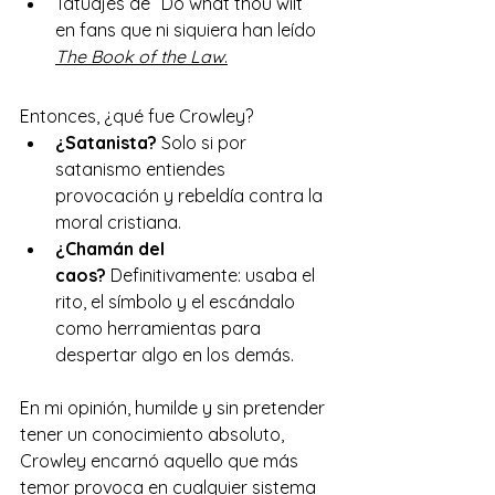
Tatuajes de “Do what thou wilt” 
en fans que ni siquiera han leído 
The Book of the Law
.
Entonces, ¿qué fue Crowley?
¿Satanista?
 Solo si por 
satanismo entiendes 
provocación y rebeldía contra la 
moral cristiana.
¿Chamán del 
caos?
 Definitivamente: usaba el 
rito, el símbolo y el escándalo 
como herramientas para 
despertar algo en los demás.
En mi opinión, humilde y sin pretender 
tener un conocimiento absoluto, 
Crowley encarnó aquello que más 
temor provoca en cualquier sistema 