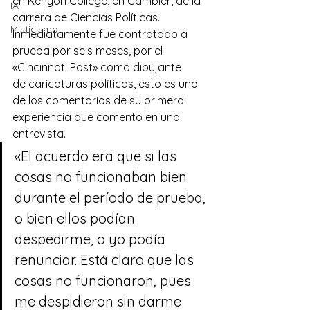
en Kenyon College, en Gambier, de la 
IA
carrera de Ciencias Políticas. 
Misticismo
Inmediatamente fue contratado a 
prueba por seis meses, por el 
«Cincinnati Post» como dibujante 
de caricaturas políticas, esto es uno 
de los comentarios de su primera 
experiencia que comento en una 
entrevista.
«El acuerdo era que si las 
cosas no funcionaban bien 
durante el período de prueba, 
o bien ellos podían 
despedirme, o yo podía 
renunciar. Está claro que las 
cosas no funcionaron, pues 
me despidieron sin darme 