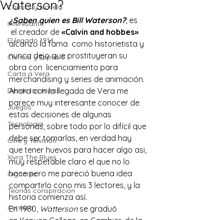
Waterson?
Comics y Novela
¿Saben quien es Bill Waterson?
, es 
Interesante
 el creador de 
«Calvin and hobbes»
El legado 1914
alcanzo la fama  como historietista y 
nunca dejo que prostituyeran su 
Ciencia y Espacio
obra con  licenciamiento para 
Carta a Vera
merchandising y series de animación.
Desde las tripas
Ahora con la llegada de Vera me 
parece muy interesante conocer de 
Juegos
estas decisiones de algunas 
Tecnología
personas, sobre todo por lo difícil que 
debe ser tomarlas, en verdad hay 
Cine y Telvisión
que tener huevos para hacer algo asi, 
Xivra The Blues
muy respetable claro el que no lo 
hace pero me pareció buena idea 
Gigantes
compartirlo cono mis 3 lectores, y la 
Teorias conspiracion
historia comienza así.
cerveza
En 1980, 
Watterson
 se graduó 