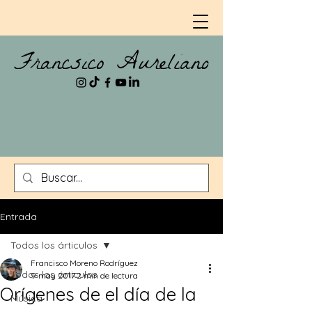
Entrada
Todos los árticulos
Francisco Moreno Rodríguez
Todos los árticulos
9 may 2017
2 min de lectura
Orígenes de el día de la
Música