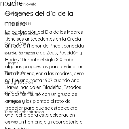
madre
Comics y Novela
Orígenes del día de la 
Interesante
madre
El legado 1914
La celebración del Día de las Madres 
Ciencia y Espacio
tiene sus antecedentes en la Grecia 
Carta a Vera
antigua en honor de Rhea , conocida 
como ‘la madre de 
Zeus
, 
Poseidón
 y 
Desde las tripas
Hades
.’ Durante el siglo XIX hubo 
Juegos
algunas propuestas para dedicar un 
Tecnología
día a homenajear a las madres, pero 
no fue sino hasta 1907 cuando Ana 
Cine y Telvisión
Jarvis, nacida en Filadelfia, Estados 
Xivra The Blues
Unidos, se reunió con un grupo de 
amigos y les planteó el reto de 
Gigantes
trabajar para que se estableciera 
Teorias conspiracion
una fecha para esta celebración 
cerveza
como un homenaje y recordatorio a 
las madres.