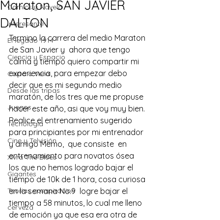
Maraton, SAN JAVIER
Comics y Novela
DALTON
Interesante
Termino la carrera del medio Maraton 
El legado 1914
de San Javier y  ahora que tengo 
Ciencia y Espacio
calma y tiempo quiero compartir mi 
experiencia, para empezar debo 
Carta a Vera
decir que es mi segundo medio 
Desde las tripas
maratón, de los tres que me propuse 
Juegos
hacer este año, asi que voy muy bien. 
Realice el entrenamiento sugerido 
Tecnología
para principiantes por mi entrenador 
Cine y Telvisión
y amigo Memo,  que consiste  en 
entrenamiento para novatos ósea  
Xivra The Blues
los que no hemos logrado bajar el 
Gigantes
tiempo de 10k de 1 hora, cosa curiosa 
Teorias conspiracion
en la semana No.9  logre bajar el 
tiempo a 58 minutos, lo cual me lleno 
cerveza
de emoción ya que esa era otra de 