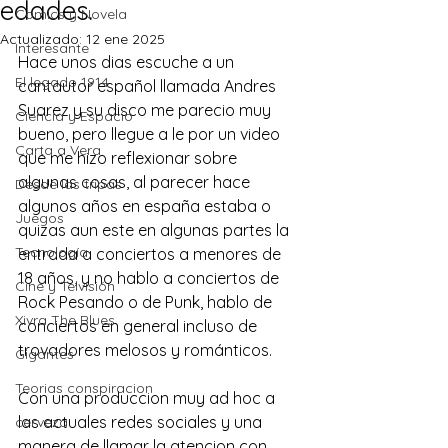
edades.
Comics y Novela
Actualizado:
12 ene 2025
Interesante
Hace unos dias escuche a un 
El legado 1914
cantautor español llamada Andres 
Suarez y su disco me parecio muy 
Ciencia y Espacio
bueno, pero llegue a le por un video 
Carta a Vera
que me hizo reflexionar sobre 
algunas cosas, al parecer hace 
Desde las tripas
algunos años en españa estaba o 
Juegos
quizas aun este en algunas partes la 
Tecnología
entrada a conciertos a menores de 
18 años, y no hablo a conciertos de 
Cine y Telvisión
Rock Pesando o de Punk, hablo de 
Xivra The Blues
conciertos en general incluso de 
trovadores melosos y románticos.
Gigantes
Teorias conspiracion
Con una produccion muy ad hoc a 
las actuales redes sociales y una 
cerveza
manera de llamar la atencion con 