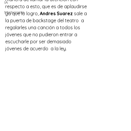
IA
respecto a esto, que es de aplaudirse 
Misticismo
ya que lo logro, 
Andres Suarez
 sale a 
la puerta de backstage del teatro  a 
regalarles una canción a todos los 
jóvenes que no pudieron entrar a 
escucharle por ser demasiado 
jóvenes de acuerdo  a la ley.